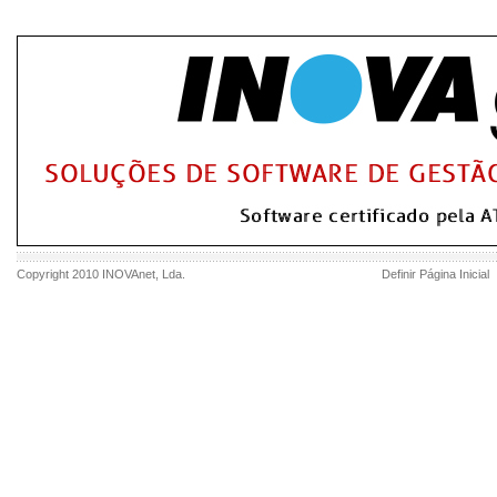
Copyright 2010
INOVAnet
, Lda.
Definir Página Inicial