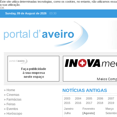
Este site utiliza determinadas tecnologias, como os cookies, no entanto, não utilizamos ess
a sua utilização.
OK
Sunday, 09 de August de 2026
03:30
NOTÍCIAS ANTIGAS
» Home
» Cinemas
2003
2004
2005
2006
2007
» Farmácias
2015
2016
2017
2018
2019
» Feiras
» Eventos
Janeiro
Fevereiro
Março
Julho
[Agosto]
Setemb
» Horóscopo