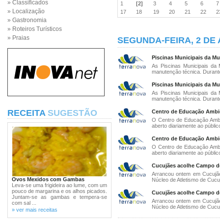
» Classificados
1
[2]
3
4
5
6
» Localização
17
18
19
20
21
22
» Gastronomia
» Roteiros Turísticos
» Praias
SEGUNDA-FEIRA, 2 DE
Piscinas Municipais da Mu
As Piscinas Municipais da
manutenção técnica. Durante
Piscinas Municipais da Mu
As Piscinas Municipais da
manutenção técnica. Durante
RECEITA
SUGESTÃO
Centro de Educação Ambien
O Centro de Educação Ambie
aberto diariamente ao público
Centro de Educação Ambien
O Centro de Educação Ambie
aberto diariamente ao público
Cucujães acolhe Campo de
Arrancou ontem em Cucujãe
Ovos Mexidos com Gambas
Núcleo de Atletismo de Cucuj
Leva-se uma frigideira ao lume, com um
pouco de margarina e os alhos picados.
Cucujães acolhe Campo de
Juntam-se as gambas e tempera-se
Arrancou ontem em Cucujãe
com sal ...
Núcleo de Atletismo de Cucuj
» ver mais receitas