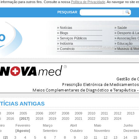
a informação para outros fins. Consulte a nossa
Política de Privacidade
. Ao navegar no site es
PESQUISAR
» Notícias
» Saúde
» Blogs
» Desporto & L
» Serviços Públicos
» Associações C
» Indústria
» Educação
» Comércio
» Museus & Mo
TÍCIAS ANTIGAS
03
2004
2005
2006
2007
2008
2009
2010
2011
2012
2013
15
2016
[2017]
2018
2019
2020
2021
2022
2023
2024
eiro
Fevereiro
Março
Abril
Maio
Junho
ho
[Agosto]
Setembro
Outubro
Novembro
Dezembr
[2]
3
4
5
6
7
8
9
10
11
12
13
14
15