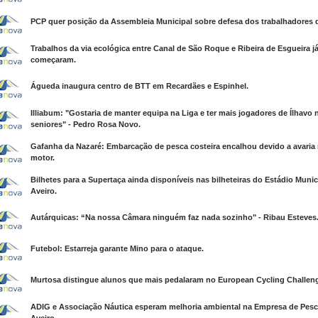
PCP quer posição da Assembleia Municipal sobre defesa dos trabalhadores d
Trabalhos da via ecológica entre Canal de São Roque e Ribeira de Esgueira j
começaram.
Águeda inaugura centro de BTT em Recardães e Espinhel.
Illiabum: "Gostaria de manter equipa na Liga e ter mais jogadores de Ílhavo 
seniores" - Pedro Rosa Novo.
Gafanha da Nazaré: Embarcação de pesca costeira encalhou devido a avaria
motor.
Bilhetes para a Supertaça ainda disponíveis nas bilheteiras do Estádio Munic
Aveiro.
Autárquicas: “Na nossa Câmara ninguém faz nada sozinho" - Ribau Esteves
Futebol: Estarreja garante Mino para o ataque.
Murtosa distingue alunos que mais pedalaram no European Cycling Challen
ADIG e Associação Náutica esperam melhoria ambiental na Empresa de Pesc