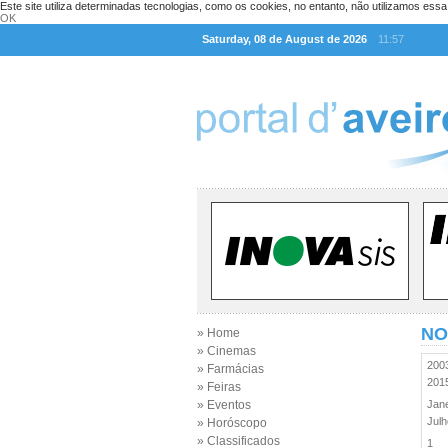
Este site utiliza determinadas tecnologias, como os cookies, no entanto, não utilizamos ess
OK
Saturday, 08 de August de 2026
11:57
NO
» Home
» Cinemas
20
» Farmácias
20
» Feiras
» Eventos
Jan
Jul
» Horóscopo
» Classificados
1