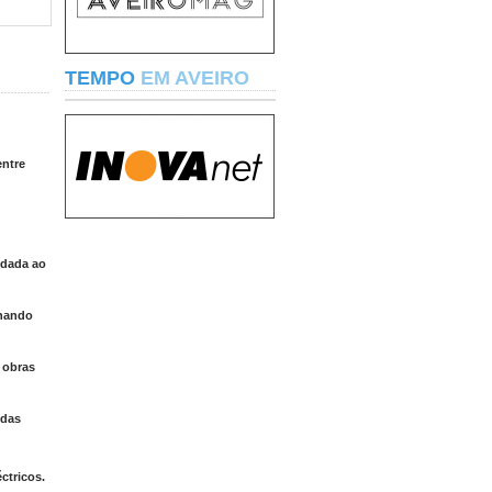
TEMPO
EM AVEIRO
entre
idada ao
rnando
 obras
 das
ctricos.