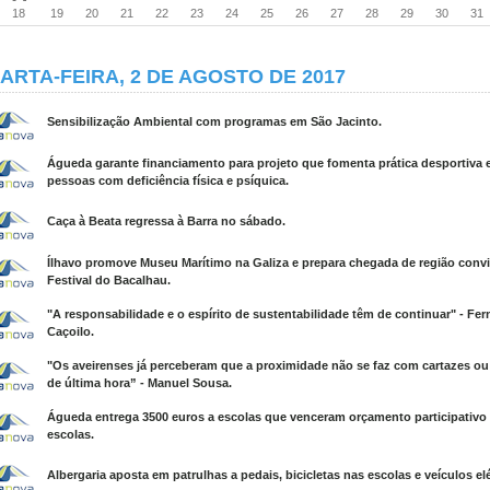
18
19
20
21
22
23
24
25
26
27
28
29
30
31
ARTA-FEIRA, 2 DE AGOSTO DE 2017
Sensibilização Ambiental com programas em São Jacinto.
Águeda garante financiamento para projeto que fomenta prática desportiva 
pessoas com deficiência física e psíquica.
Caça à Beata regressa à Barra no sábado.
Ílhavo promove Museu Marítimo na Galiza e prepara chegada de região conv
Festival do Bacalhau.
"A responsabilidade e o espírito de sustentabilidade têm de continuar" - Fe
Caçoilo.
"Os aveirenses já perceberam que a proximidade não se faz com cartazes ou
de última hora” - Manuel Sousa.
Águeda entrega 3500 euros a escolas que venceram orçamento participativo
escolas.
Albergaria aposta em patrulhas a pedais, bicicletas nas escolas e veículos elé