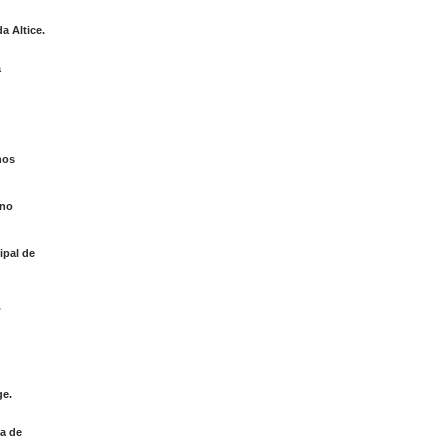
a Altice.
á
nos
 no
ipal de
.
ge.
a de