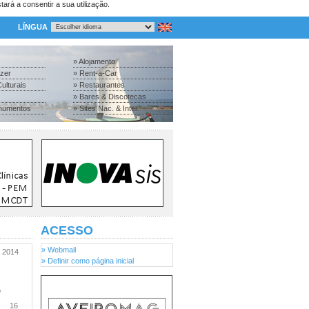
tará a consentir a sua utilização.
LÍNGUA
» Alojamento
azer
» Rent-a-Car
ulturais
» Restaurantes
» Bares & Discotecas
numentos
» Sites Nac. & Inter.
ACESSO
» Webmail
2014
» Definir como página inicial
o
16