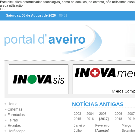
Este site utiliza determinadas tecnologias, como os cookies, no entanto, não utilizamos ess
a sua utilização.
OK
Saturday, 08 de August de 2026
06:31
NOTÍCIAS ANTIGAS
» Home
» Cinemas
2003
2004
2005
2006
200
» Farmácias
2015
2016
[2017]
2018
201
» Feiras
» Eventos
Janeiro
Fevereiro
Março
Julho
[Agosto]
Setemb
» Horóscopo