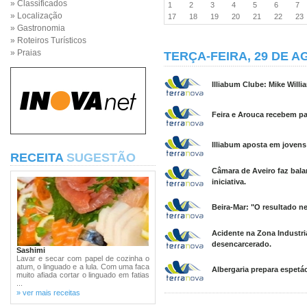
» Classificados
1
2
3
4
5
6
7
» Localização
17
18
19
20
21
22
2
» Gastronomia
» Roteiros Turísticos
» Praias
TERÇA-FEIRA, 29 DE A
Illiabum Clube: Mike Willi
Feira e Arouca recebem pa
Illiabum aposta em jovens 
RECEITA
SUGESTÃO
Câmara de Aveiro faz bala
iniciativa.
Beira-Mar: "O resultado n
Acidente na Zona Industri
desencarcerado.
Sashimi
Lavar e secar com papel de cozinha o
atum, o linguado e a lula. Com uma faca
Albergaria prepara espetá
muito afiada cortar o linguado em fatias
...
» ver mais receitas