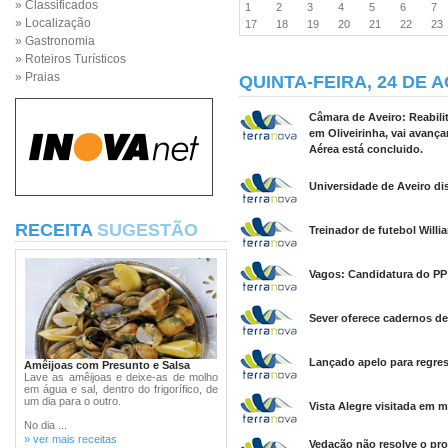
» Classificados
1
2
3
4
5
6
7
» Localização
17
18
19
20
21
22
2
» Gastronomia
» Roteiros Turísticos
» Praias
QUINTA-FEIRA, 24 DE 
Câmara de Aveiro: Reabili
em Oliveirinha, vai avanç
Aérea está concluido.
Universidade de Aveiro di
RECEITA
SUGESTÃO
Treinador de futebol Willi
Vagos: Candidatura do PP
Sever oferece cadernos de 
Lançado apelo para regres
Amêijoas com Presunto e Salsa
Lave as amêijoas e deixe-as de molho
em água e sal, dentro do frigorífico, de
um dia para o outro.
Vista Alegre visitada em m
No dia ...
» ver mais receitas
Vedação não resolve o pr