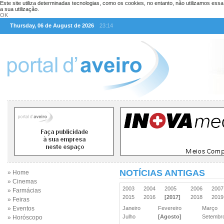
Este site utiliza determinadas tecnologias, como os cookies, no entanto, não utilizamos ess
a sua utilização.
OK
Thursday, 06 de August de 2026
23:14
NOTÍCIAS ANTIGAS
» Home
» Cinemas
2003
2004
2005
2006
200
» Farmácias
2015
2016
[2017]
2018
201
» Feiras
» Eventos
Janeiro
Fevereiro
Março
Julho
[Agosto]
Setemb
» Horóscopo