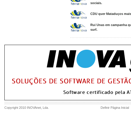
sociais.
CDU quer Mataduços mais p
Rui Unas em campanha qu
surf.
Copyright 2010
INOVAnet
, Lda.
Definir Página Inicial