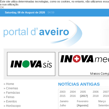
Este site utiliza determinadas tecnologias, como os cookies, no entanto, não utilizamos ess
a sua utilização.
OK
Saturday, 08 de August de 2026
04:59
NOTÍCIAS ANTIGAS
» Home
» Cinemas
2003
2004
2005
2006
200
» Farmácias
2015
2016
[2017]
2018
201
» Feiras
» Eventos
Janeiro
Fevereiro
Março
Julho
[Agosto]
Setemb
» Horóscopo