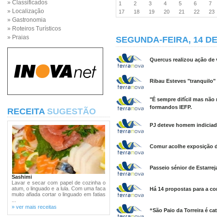
» Classificados
1
2
3
4
5
6
7
» Localização
17
18
19
20
21
22
2
» Gastronomia
» Roteiros Turísticos
» Praias
SEGUNDA-FEIRA, 14 D
Quercus realizou ação de v
Ribau Esteves "tranquilo"
"É sempre difícil mas não 
formandos IEFP.
RECEITA
SUGESTÃO
PJ deteve homem indiciad
Comur acolhe exposição d
Passeio sénior de Estarrej
Sashimi
Lavar e secar com papel de cozinha o
atum, o linguado e a lula. Com uma faca
Há 14 propostas para a c
muito afiada cortar o linguado em fatias
...
» ver mais receitas
“São Paio da Torreira é ca