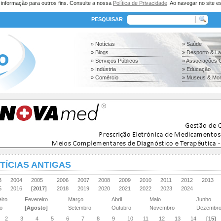
a informação para outros fins. Consulte a nossa
Política de Privacidade
. Ao navegar no site es
PESQUISAR
» Notícias
» Saúde
» Blogs
» Desporto & L
» Serviços Públicos
» Associações C
» Indústria
» Educação
» Comércio
» Museus & Mo
TÍCIAS ANTIGAS
03
2004
2005
2006
2007
2008
2009
2010
2011
2012
2013
15
2016
[2017]
2018
2019
2020
2021
2022
2023
2024
eiro
Fevereiro
Março
Abril
Maio
Junho
ho
[Agosto]
Setembro
Outubro
Novembro
Dezembr
2
3
4
5
6
7
8
9
10
11
12
13
14
[15]