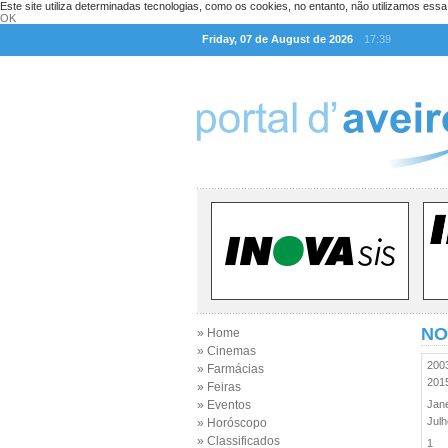
Este site utiliza determinadas tecnologias, como os cookies, no entanto, não utilizamos ess
OK
Friday, 07 de August de 2026
17:39
NO
» Home
» Cinemas
20
» Farmácias
20
» Feiras
» Eventos
Jan
Jul
» Horóscopo
» Classificados
1