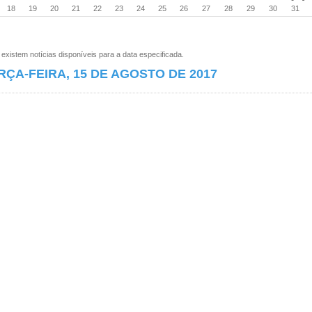
18
19
20
21
22
23
24
25
26
27
28
29
30
31
xistem notícias disponíveis para a data especificada.
RÇA-FEIRA, 15 DE AGOSTO DE 2017