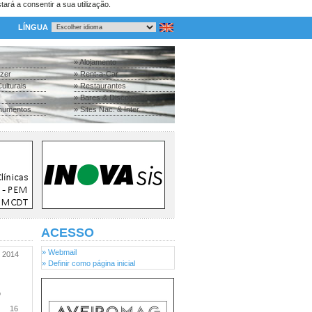
tará a consentir a sua utilização.
LÍNGUA
» Alojamento
azer
» Rent-a-Car
ulturais
» Restaurantes
» Bares & Discotecas
numentos
» Sites Nac. & Inter.
ACESSO
» Webmail
2014
» Definir como página inicial
o
16