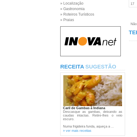
» Localização
17
» Gastronomia
» Roteiros Turísticos
» Praias
Não e
TE
RECEITA
SUGESTÃO
Caril de Gambas à Indiana
Descasque as gambas, deixando as
caudas intactas. Retire-lhes o veio
escuro.
Numa frigideira funda, aqueça a ...
» ver mais receitas