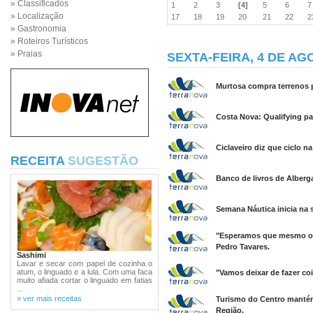
» Classificados
1
2
3
[4]
5
6
» Localização
17
18
19
20
21
22
» Gastronomia
» Roteiros Turísticos
» Praias
SEXTA-FEIRA, 4 DE AG
Murtosa compra terrenos p
Costa Nova: Qualifying pa
Ciclaveiro diz que ciclo n
RECEITA
SUGESTÃO
Banco de livros de Alberga
Semana Náutica inicia na 
"Esperamos que mesmo os 
Pedro Tavares.
Sashimi
Lavar e secar com papel de cozinha o
atum, o linguado e a lula. Com uma faca
"Vamos deixar de fazer co
muito afiada cortar o linguado em fatias
...
» ver mais receitas
Turismo do Centro mantém
Região.