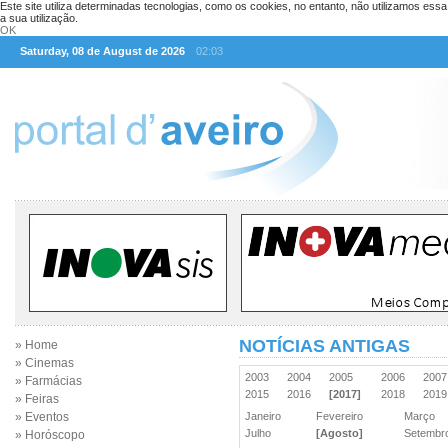
Este site utiliza determinadas tecnologias, como os cookies, no entanto, não utilizamos ess
a sua utilização.
OK
Saturday, 08 de August de 2026
02:03
NOTÍCIAS ANTIGAS
» Home
» Cinemas
2003
2004
2005
2006
200
» Farmácias
2015
2016
[2017]
2018
201
» Feiras
» Eventos
Janeiro
Fevereiro
Março
Julho
[Agosto]
Setemb
» Horóscopo