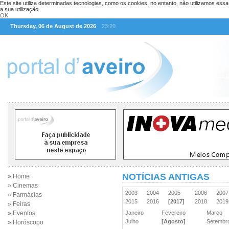
Este site utiliza determinadas tecnologias, como os cookies, no entanto, não utilizamos ess
a sua utilização.
OK
Thursday, 06 de August de 2026
23:20
NOTÍCIAS ANTIGAS
» Home
» Cinemas
2003
2004
2005
2006
200
» Farmácias
2015
2016
[2017]
2018
201
» Feiras
» Eventos
Janeiro
Fevereiro
Março
Julho
[Agosto]
Setemb
» Horóscopo