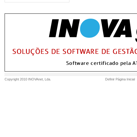
Copyright 2010
INOVAnet
, Lda.
Definir Página Inicial