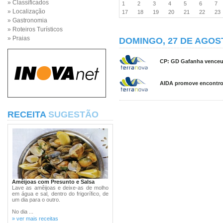
» Classificados
1
2
3
4
5
6
7
» Localização
17
18
19
20
21
22
2
» Gastronomia
» Roteiros Turísticos
» Praias
DOMINGO, 27 DE AGOS
CP: GD Gafanha venceu e
AIDA promove encontro
RECEITA
SUGESTÃO
Amêijoas com Presunto e Salsa
Lave as amêijoas e deixe-as de molho
em água e sal, dentro do frigorífico, de
um dia para o outro.
No dia ...
» ver mais receitas