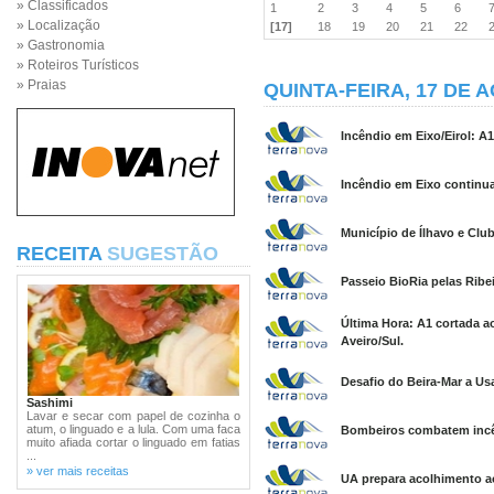
» Classificados
1
2
3
4
5
6
» Localização
[17]
18
19
20
21
22
» Gastronomia
» Roteiros Turísticos
» Praias
QUINTA-FEIRA, 17 DE 
Incêndio em Eixo/Eirol: A1
Incêndio em Eixo continua 
Município de Ílhavo e Clu
RECEITA
SUGESTÃO
Passeio BioRia pelas Ribei
Última Hora: A1 cortada ao
Aveiro/Sul.
Desafio do Beira-Mar a Usa
Sashimi
Lavar e secar com papel de cozinha o
atum, o linguado e a lula. Com uma faca
Bombeiros combatem incên
muito afiada cortar o linguado em fatias
...
» ver mais receitas
UA prepara acolhimento a