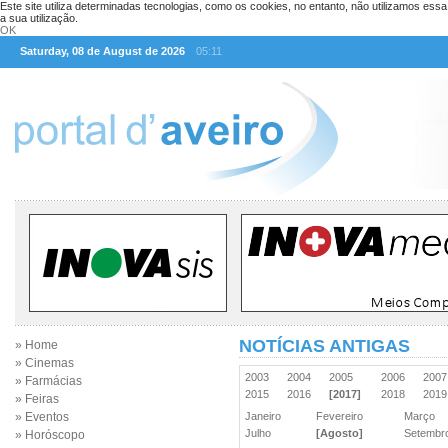
Este site utiliza determinadas tecnologias, como os cookies, no entanto, não utilizamos ess
a sua utilização.
OK
Saturday, 08 de August de 2026
05:11
NOTÍCIAS ANTIGAS
» Home
» Cinemas
2003
2004
2005
2006
200
» Farmácias
2015
2016
[2017]
2018
201
» Feiras
» Eventos
Janeiro
Fevereiro
Março
Julho
[Agosto]
Setemb
» Horóscopo