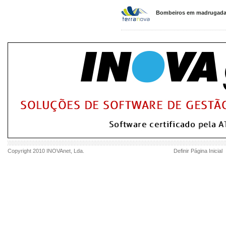
Bombeiros em madrugada 
Copyright 2010
INOVAnet
, Lda.
Definir Página Inicial