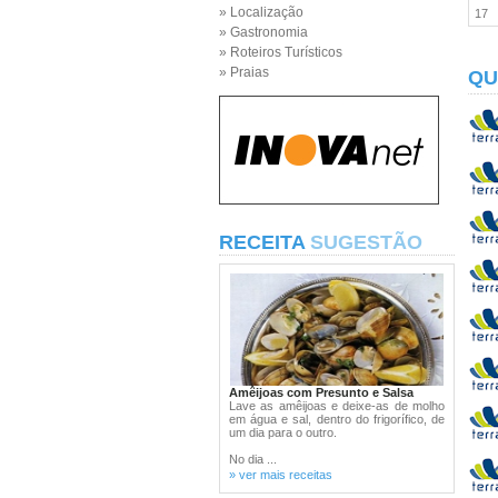
» Localização
17
» Gastronomia
» Roteiros Turísticos
» Praias
QU
RECEITA
SUGESTÃO
Amêijoas com Presunto e Salsa
Lave as amêijoas e deixe-as de molho
em água e sal, dentro do frigorífico, de
um dia para o outro.
No dia ...
» ver mais receitas