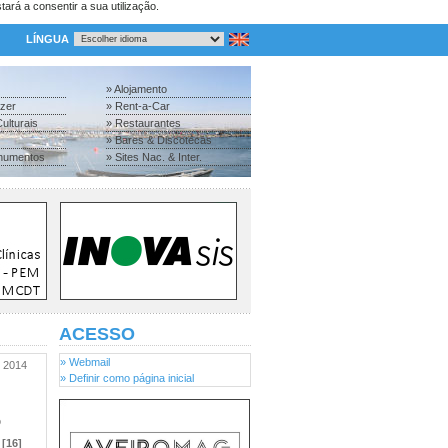
tará a consentir a sua utilização.
LÍNGUA
» Alojamento
azer
» Rent-a-Car
ulturais
» Restaurantes
» Bares & Discotecas
numentos
» Sites Nac. & Inter.
ACESSO
» Webmail
2014
» Definir como página inicial
o
[16]