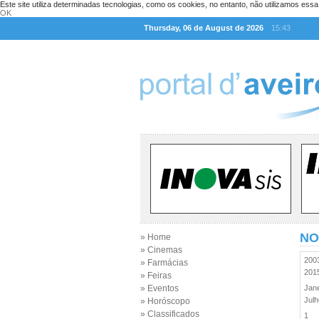
Este site utiliza determinadas tecnologias, como os cookies, no entanto, não utilizamos ess
OK
Thursday, 06 de August de 2026
15:43
NO
» Home
» Cinemas
20
» Farmácias
20
» Feiras
» Eventos
Jan
Jul
» Horóscopo
» Classificados
1