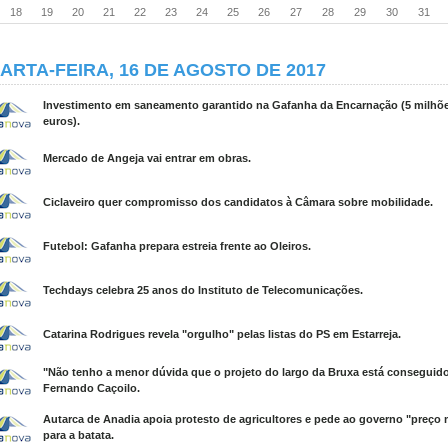
18
19
20
21
22
23
24
25
26
27
28
29
30
31
ARTA-FEIRA, 16 DE AGOSTO DE 2017
Investimento em saneamento garantido na Gafanha da Encarnação (5 milhõ
euros).
Mercado de Angeja vai entrar em obras.
Ciclaveiro quer compromisso dos candidatos à Câmara sobre mobilidade.
Futebol: Gafanha prepara estreia frente ao Oleiros.
Techdays celebra 25 anos do Instituto de Telecomunicações.
Catarina Rodrigues revela "orgulho" pelas listas do PS em Estarreja.
"Não tenho a menor dúvida que o projeto do largo da Bruxa está conseguido
Fernando Caçoilo.
Autarca de Anadia apoia protesto de agricultores e pede ao governo "preço
para a batata.