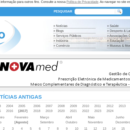
a informação para outros fins. Consulte a nossa
Política de Privacidade
. Ao navegar no site es
PESQUISAR
» Notícias
» Saúde
» Blogs
» Desporto & L
» Serviços Públicos
» Associações C
» Indústria
» Educação
» Comércio
» Museus & Mo
TÍCIAS ANTIGAS
03
2004
2005
2006
2007
2008
2009
2010
2011
2012
2013
15
2016
[2017]
2018
2019
2020
2021
2022
2023
2024
eiro
Fevereiro
Março
Abril
Maio
Junho
ho
[Agosto]
Setembro
Outubro
Novembro
Dezembr
2
3
4
5
6
7
8
9
10
11
12
13
14
15