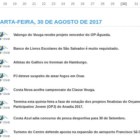
18
19
20
21
22
23
24
25
26
27
28
29
[30]
31
ARTA-FEIRA, 30 DE AGOSTO DE 2017
Valongo do Vouga recebe projeto vencedor do OP-Águeda.
Banco de Livros Escolares de São Salvador é muito requisitado.
Atletas do Galitos no Ironman de Hamburgo.
PJ deteve suspeito de atear fogos em Ovar.
Costa Nova acolhe campeonato da Classe Vouga.
Termina esta quinta-feira a fase de votação dos projetos finalistas do Orçam
Participativo Jovem (OPJ) de Anadia 2017.
Costa Azul adia concurso de pesca desportiva para 30 de Setembro.
Turismo do Centro defende aposta na expansão do aeroporto Francisco Sá C