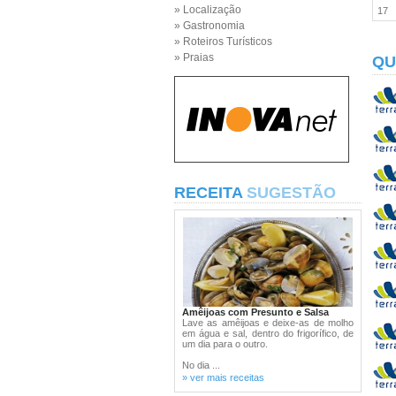
» Localização
17
» Gastronomia
» Roteiros Turísticos
» Praias
QU
RECEITA
SUGESTÃO
Amêijoas com Presunto e Salsa
Lave as amêijoas e deixe-as de molho
em água e sal, dentro do frigorífico, de
um dia para o outro.
No dia ...
» ver mais receitas