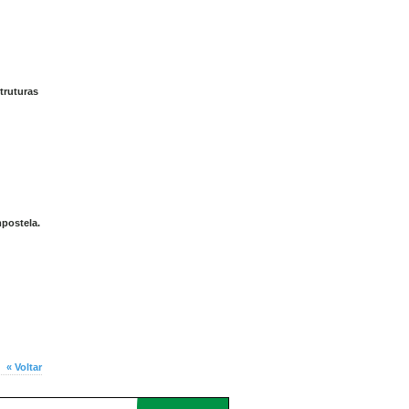
truturas
mpostela.
« Voltar