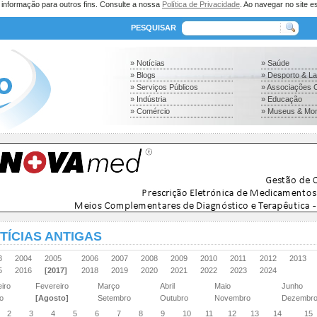
a informação para outros fins. Consulte a nossa
Política de Privacidade
. Ao navegar no site es
PESQUISAR
» Notícias
» Saúde
» Blogs
» Desporto & L
» Serviços Públicos
» Associações C
» Indústria
» Educação
» Comércio
» Museus & Mo
TÍCIAS ANTIGAS
03
2004
2005
2006
2007
2008
2009
2010
2011
2012
2013
15
2016
[2017]
2018
2019
2020
2021
2022
2023
2024
eiro
Fevereiro
Março
Abril
Maio
Junho
ho
[Agosto]
Setembro
Outubro
Novembro
Dezembr
2
3
4
5
6
7
8
9
10
11
12
13
14
15