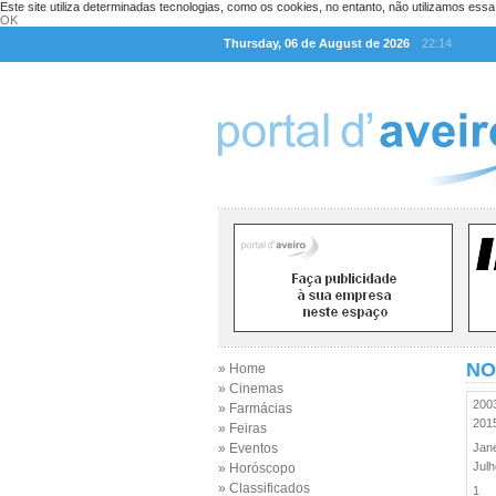
Este site utiliza determinadas tecnologias, como os cookies, no entanto, não utilizamos ess
OK
Thursday, 06 de August de 2026
22:14
NO
» Home
» Cinemas
20
» Farmácias
20
» Feiras
» Eventos
Jan
Jul
» Horóscopo
» Classificados
1