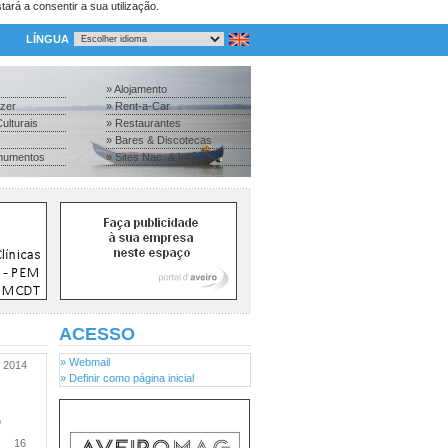
tará a consentir a sua utilização.
LÍNGUA
» Alojamento
azer
» Rent-a-Car
ulturais
» Restaurantes
» Bares & Discotecas
numentos
» Sites Nac. & Inter.
ACESSO
» Webmail
2014
» Definir como página inicial
o
16