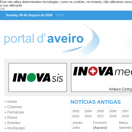
Este site utiliza determinadas tecnologias, como os cookies, no entanto, não utilizamos ess
a sua utilização.
OK
Sunday, 09 de August de 2026
08:09
NOTÍCIAS ANTIGAS
» Home
» Cinemas
2003
2004
2005
2006
2007
» Farmácias
2015
2016
2017
2018
2019
» Feiras
» Eventos
Janeiro
Fevereiro
Março
Julho
[Agosto]
Setemb
» Horóscopo