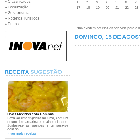
» Classificados
1
2
3
4
5
6
7
» Localização
17
18
19
20
21
22
2
» Gastronomia
» Roteiros Turísticos
» Praias
Não existem notícias disponíveis para a d
DOMINGO, 15 DE AGOS
RECEITA
SUGESTÃO
Ovos Mexidos com Gambas
Leva-se uma frigideira ao lume, com um
pouco de margarina e os alhos picados.
Juntam-se as gambas e tempera-se
com sal ...
» ver mais receitas