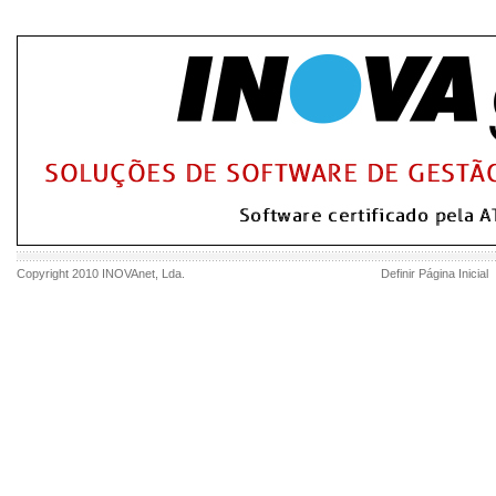
Copyright 2010
INOVAnet
, Lda.
Definir Página Inicial