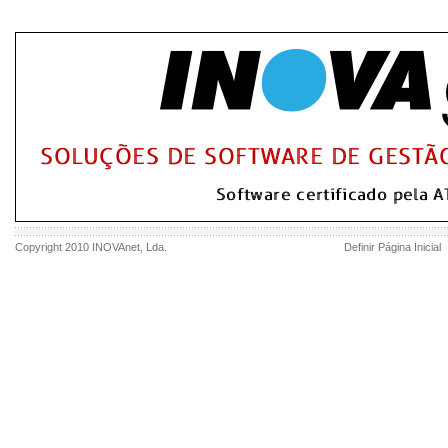
Copyright 2010
INOVAnet
, Lda.
Definir Página Inicial