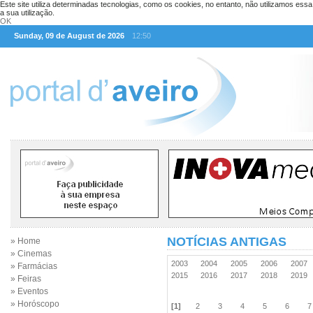
Este site utiliza determinadas tecnologias, como os cookies, no entanto, não utilizamos ess
a sua utilização.
OK
Sunday, 09 de August de 2026
12:50
NOTÍCIAS ANTIGAS
» Home
» Cinemas
2003
2004
2005
2006
2007
» Farmácias
2015
2016
2017
2018
2019
» Feiras
» Eventos
» Horóscopo
[1]
2
3
4
5
6