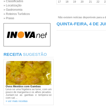
» Classificados
17
18
19
20
21
22
» Localização
» Gastronomia
» Roteiros Turísticos
Não existem notícias disponíveis para a d
» Praias
QUINTA-FEIRA, 4 DE J
RECEITA
SUGESTÃO
Ovos Mexidos com Gambas
Leva-se uma frigideira ao lume, com um
pouco de margarina e os alhos picados.
Juntam-se as gambas e tempera-se
com sal ...
» ver mais receitas