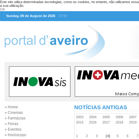
Este site utiliza determinadas tecnologias, como os cookies, no entanto, não utilizamos ess
a sua utilização.
OK
Sunday, 09 de August de 2026
07:59
NOTÍCIAS ANTIGAS
» Home
» Cinemas
2003
2004
2005
2006
2007
» Farmácias
2015
2016
2017
2018
2019
» Feiras
» Eventos
» Horóscopo
1
2
3
[4]
5
6