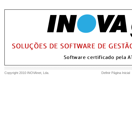
Copyright 2010
INOVAnet
, Lda.
Definir Página Inicial