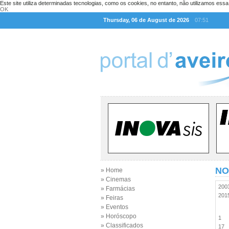
Este site utiliza determinadas tecnologias, como os cookies, no entanto, não utilizamos ess
OK
Thursday, 06 de August de 2026
07:51
NO
» Home
» Cinemas
20
» Farmácias
20
» Feiras
» Eventos
» Horóscopo
1
» Classificados
17