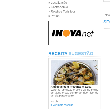
» Localização
» Gastronomia
» Roteiros Turísticos
Não e
» Praias
SE
RECEITA
SUGESTÃO
Amêijoas com Presunto e Salsa
Lave as amêijoas e deixe-as de molho
em água e sal, dentro do frigorífico, de
um dia para o outro.
No dia ...
» ver mais receitas