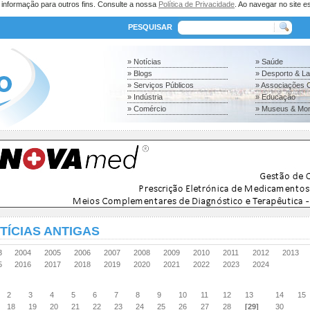
a informação para outros fins. Consulte a nossa
Política de Privacidade
. Ao navegar no site es
PESQUISAR
» Notícias
» Saúde
» Blogs
» Desporto & L
» Serviços Públicos
» Associações C
» Indústria
» Educação
» Comércio
» Museus & Mo
TÍCIAS ANTIGAS
03
2004
2005
2006
2007
2008
2009
2010
2011
2012
2013
15
2016
2017
2018
2019
2020
2021
2022
2023
2024
2
3
4
5
6
7
8
9
10
11
12
13
14
15
18
19
20
21
22
23
24
25
26
27
28
[29]
30