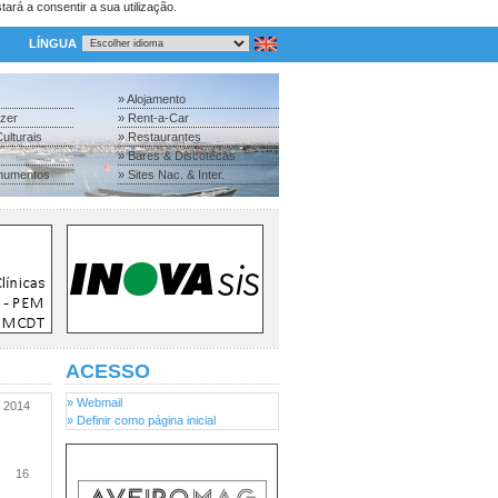
tará a consentir a sua utilização.
LÍNGUA
» Alojamento
azer
» Rent-a-Car
ulturais
» Restaurantes
» Bares & Discotecas
numentos
» Sites Nac. & Inter.
ACESSO
» Webmail
2014
» Definir como página inicial
16