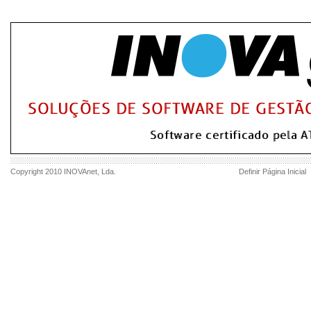
Copyright 2010
INOVAnet
, Lda.
Definir Página Inicial