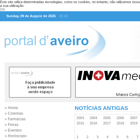
Este site utiliza determinadas tecnologias, como os cookies, no entanto, não utilizamos ess
a sua utilização.
OK
Sunday, 09 de August de 2026
15:16
NOTÍCIAS ANTIGAS
» Home
» Cinemas
2003
2004
2005
2006
2007
» Farmácias
2015
2016
2017
2018
2019
» Feiras
» Eventos
» Horóscopo
1
2
3
4
5
6