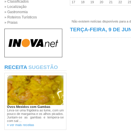
» Classificados
17
18
19
20
21
22
2
» Localização
» Gastronomia
» Roteiros Turísticos
Não existem notícias disponíveis para a d
» Praias
TERÇA-FEIRA, 9 DE JU
RECEITA
SUGESTÃO
Ovos Mexidos com Gambas
Leva-se uma frigideira ao lume, com um
pouco de margarina e os alhos picados.
Juntam-se as gambas e tempera-se
com sal ...
» ver mais receitas