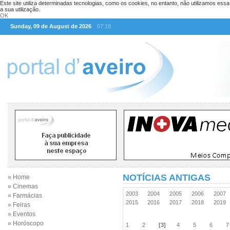
Este site utiliza determinadas tecnologias, como os cookies, no entanto, não utilizamos ess
a sua utilização.
OK
Sunday, 09 de August de 2026
07:18
NOTÍCIAS ANTIGAS
» Home
» Cinemas
2003
2004
2005
2006
2007
» Farmácias
2015
2016
2017
2018
2019
» Feiras
» Eventos
» Horóscopo
1
2
[3]
4
5
6