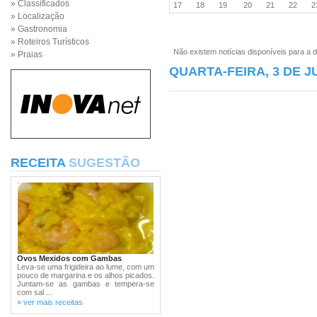
» Classificados
17
18
19
20
21
22
» Localização
» Gastronomia
» Roteiros Turísticos
Não existem notícias disponíveis para a d
» Praias
QUARTA-FEIRA, 3 DE J
RECEITA
SUGESTÃO
Ovos Mexidos com Gambas
Leva-se uma frigideira ao lume, com um
pouco de margarina e os alhos picados.
Juntam-se as gambas e tempera-se
com sal ...
» ver mais receitas