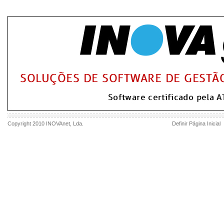
Copyright 2010
INOVAnet
, Lda.
Definir Página Inicial