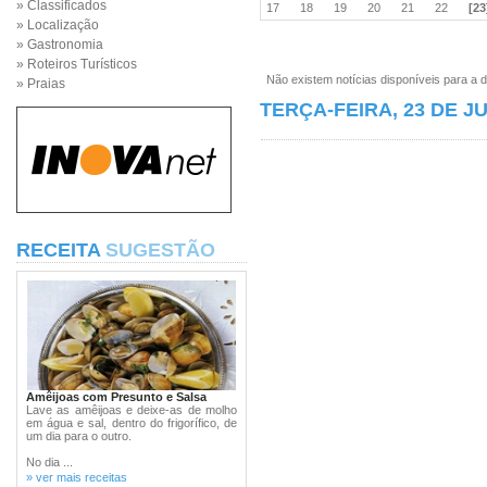
» Classificados
17
18
19
20
21
22
[23
» Localização
» Gastronomia
» Roteiros Turísticos
Não existem notícias disponíveis para a d
» Praias
TERÇA-FEIRA, 23 DE J
RECEITA
SUGESTÃO
Amêijoas com Presunto e Salsa
Lave as amêijoas e deixe-as de molho
em água e sal, dentro do frigorífico, de
um dia para o outro.
No dia ...
» ver mais receitas