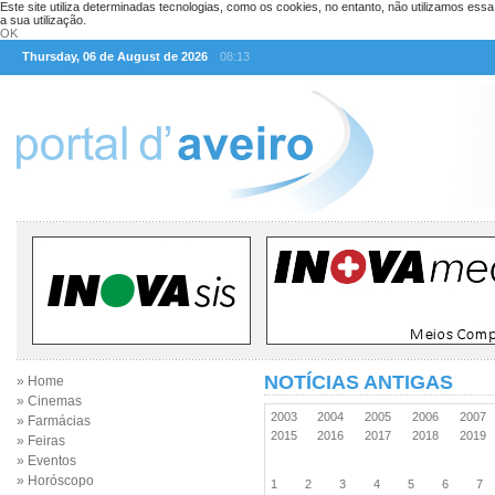
Este site utiliza determinadas tecnologias, como os cookies, no entanto, não utilizamos ess
a sua utilização.
OK
Thursday, 06 de August de 2026
08:13
NOTÍCIAS ANTIGAS
» Home
» Cinemas
2003
2004
2005
2006
2007
» Farmácias
2015
2016
2017
2018
2019
» Feiras
» Eventos
» Horóscopo
1
2
3
4
5
6
7