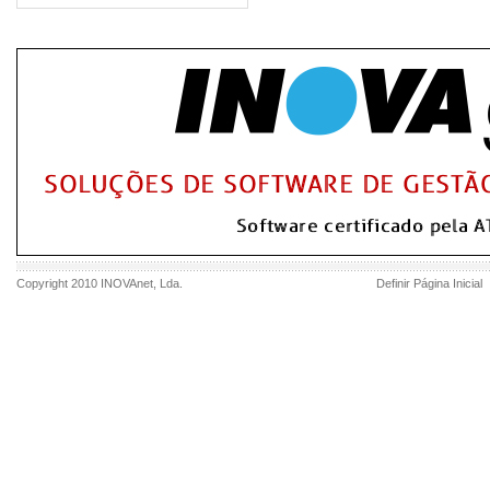
Copyright 2010
INOVAnet
, Lda.
Definir Página Inicial