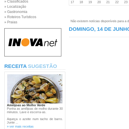
» Classificados
17
18
19
20
21
22
2
» Localização
» Gastronomia
» Roteiros Turísticos
Não existem notícias disponíveis para a d
» Praias
DOMINGO, 14 DE JUNHO
RECEITA
SUGESTÃO
Amêijoas ao Molho Verde
Ponha as amêijoas de molho durante 30
minutos. Lave e escorra-as.
Aqueça o azeite num tacho de barro.
Junte ...
» ver mais receitas