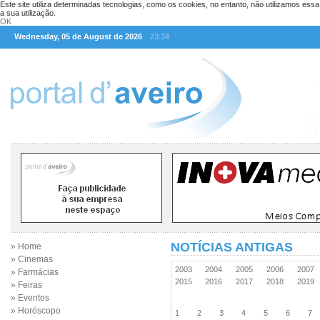
Este site utiliza determinadas tecnologias, como os cookies, no entanto, não utilizamos ess
a sua utilização.
OK
Wednesday, 05 de August de 2026
23:34
NOTÍCIAS ANTIGAS
» Home
» Cinemas
2003
2004
2005
2006
2007
» Farmácias
2015
2016
2017
2018
2019
» Feiras
» Eventos
» Horóscopo
1
2
3
4
5
6
7