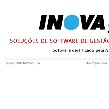
Copyright 2010
INOVAnet
, Lda.
Definir Página Inicial