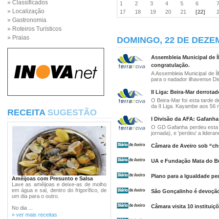
» Classificados
1
2
3
4
5
6
» Localização
17
18
19
20
21
[22]
» Gastronomia
» Roteiros Turísticos
» Praias
DOMINGO, 22 DE DEZE
Assembleia Municipal de 
congratulação.
A Assembleia Municipal de Í
para o nadador ilhavense Dio
II Liga: Beira-Mar derrotad
O Beira-Mar foi esta tarde d
da II Liga. Kayambe aos 56 m
RECEITA
SUGESTÃO
I Divisão da AFA: Gafanha
O GD Gafanha perdeu esta 
jornada), e 'perdeu' a lideran
Câmara de Aveiro sob “c
UA e Fundação Mata do Bu
Plano para a Igualdade p
Amêijoas com Presunto e Salsa
Lave as amêijoas e deixe-as de molho
em água e sal, dentro do frigorífico, de
São Gonçalinho é devoção
um dia para o outro.
Câmara visita 10 instituiç
No dia ...
» ver mais receitas