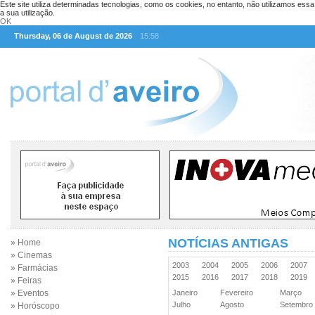
Este site utiliza determinadas tecnologias, como os cookies, no entanto, não utilizamos ess
a sua utilização.
OK
Thursday, 06 de August de 2026
15:58
NOTÍCIAS ANTIGAS
» Home
» Cinemas
2003
2004
2005
2006
2007
» Farmácias
2015
2016
2017
2018
2019
» Feiras
» Eventos
Janeiro
Fevereiro
Março
Julho
Agosto
Setembr
» Horóscopo