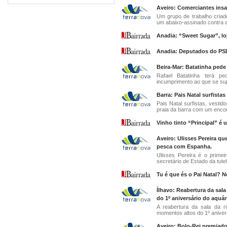
Aveiro: Comerciantes insa
Um grupo de trabalho criad
um abaixo-assinado contra a
Anadia: “Sweet Sugar”, lo
Anadia: Deputados do PS
Beira-Mar: Batatinha pede 
Rafael Batatinha terá p
incumprimento ao que se supõ
Barra: Pais Natal surfist
Pais Natal surfistas, vesti
praia da barra com um encon
Vinho tinto “Principal” 
Aveiro: Ulisses Pereira q
pesca com Espanha.
Ulisses Pereira é o primei
secretário de Estado da tute
Tu é que és o Pai Natal? N
Ílhavo: Reabertura da sala
do 1º aniversário do aquár
A reabertura da sala da 
momentos altos do 1º anivers
Aveiro: Bolo-Rei premiado