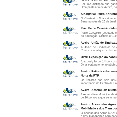
Foi uma distinção que ganho
Uma pastelaria de Aveiro, na
Albergaria: Pedro Abrunho
O Cineteatro Alba vai rece
Será na noite de 23 de janei
País: Paulo Cavaleiro lide
Paulo Cavaleiro, deputado e
de Educação, Ciência e Cultu
Aveiro: União de Sindicat
A União de Sindicatos de 
Constitucional que declarou i
Ovar: Exposição do concur
A exposição do 1.º concur
Ovar está patente ao público 
Aveiro: Reitoria subscre
Norte da RTP.
Os reitores das seis uni
importância do Centro de Pr
Aveiro: Assembleia Munici
A Assembleia Municipal de A
de 16 pontos a que se junta o
Aveiro: Acesso das Agras 
Mobilidade e dos Transpor
O acesso das Agras à A25 a
e dos Transportes para poder