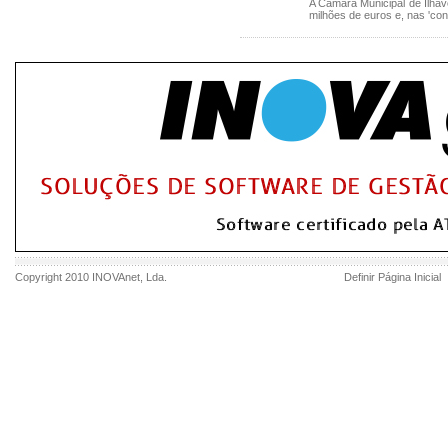
A Câmara Municipal de Ílhav
milhões de euros e, nas 'cont
Copyright 2010
INOVAnet
, Lda.
Definir Página Inicial