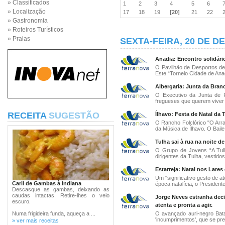
» Classificados
1
2
3
4
5
6
» Localização
17
18
19
[20]
21
22
» Gastronomia
» Roteiros Turísticos
» Praias
SEXTA-FEIRA, 20 DE D
Anadia: Encontro solidário
O Pavilhão de Desportos de 
Este “Torneio Cidade de Anad
Albergaria: Junta da Bran
O Executivo da Junta de F
fregueses que querem viver o
RECEITA
SUGESTÃO
Ílhavo: Festa de Natal da 
O Rancho Folclórico "O Arra
da Música de Ílhavo. O Baile
Tulha sai à rua na noite de
O Grupo de Jovens “A Tulh
dirigentes da Tulha, vestidos 
Estarreja: Natal nos Lares
Um "significativo gesto de a
Caril de Gambas à Indiana
época natalícia, o Presidente
Descasque as gambas, deixando as
caudas intactas. Retire-lhes o veio
Jorge Neves estranha deci
escuro.
atenta e pronta a agir.
Numa frigideira funda, aqueça a ...
O avançado auri-negro Bata
'incumprimentos', que se pr
» ver mais receitas