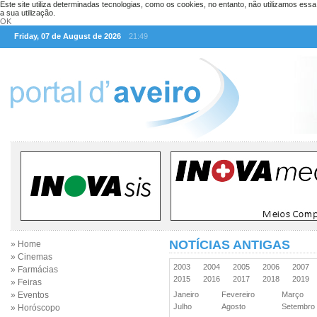
Este site utiliza determinadas tecnologias, como os cookies, no entanto, não utilizamos ess
a sua utilização.
OK
Friday, 07 de August de 2026
21:49
NOTÍCIAS ANTIGAS
» Home
» Cinemas
2003
2004
2005
2006
2007
» Farmácias
2015
2016
2017
2018
2019
» Feiras
» Eventos
Janeiro
Fevereiro
Março
Julho
Agosto
Setembr
» Horóscopo