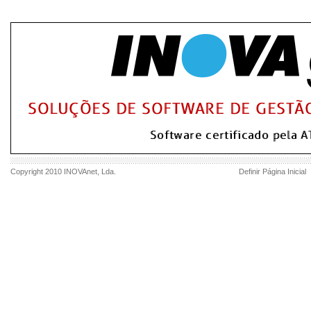
Copyright 2010
INOVAnet
, Lda.
Definir Página Inicial