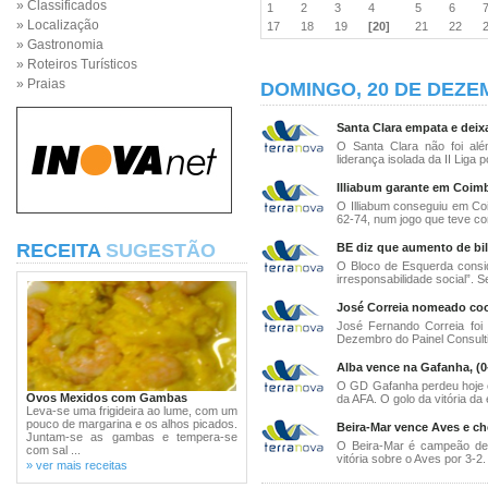
» Classificados
1
2
3
4
5
6
» Localização
17
18
19
[20]
21
22
» Gastronomia
» Roteiros Turísticos
» Praias
DOMINGO, 20 DE DEZE
Santa Clara empata e deixa
O Santa Clara não foi alé
liderança isolada da II Liga p
Illiabum garante em Coimb
O Illiabum conseguiu em Coi
62-74, num jogo que teve con
RECEITA
SUGESTÃO
BE diz que aumento de bil
O Bloco de Esquerda consi
irresponsabilidade social”. S
José Correia nomeado c
José Fernando Correia foi
Dezembro do Painel Consulti
Alba vence na Gafanha, (0-
O GD Gafanha perdeu hoje em
Ovos Mexidos com Gambas
da AFA. O golo da vitória da 
Leva-se uma frigideira ao lume, com um
pouco de margarina e os alhos picados.
Beira-Mar vence Aves e che
Juntam-se as gambas e tempera-se
O Beira-Mar é campeão de 
com sal ...
vitória sobre o Aves por 3-2.
» ver mais receitas