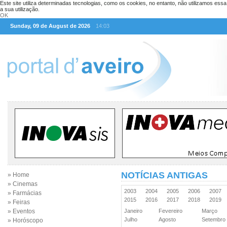
Este site utiliza determinadas tecnologias, como os cookies, no entanto, não utilizamos ess
a sua utilização.
OK
Sunday, 09 de August de 2026
14:03
NOTÍCIAS ANTIGAS
» Home
» Cinemas
2003
2004
2005
2006
2007
» Farmácias
2015
2016
2017
2018
2019
» Feiras
» Eventos
Janeiro
Fevereiro
Março
Julho
Agosto
Setembr
» Horóscopo