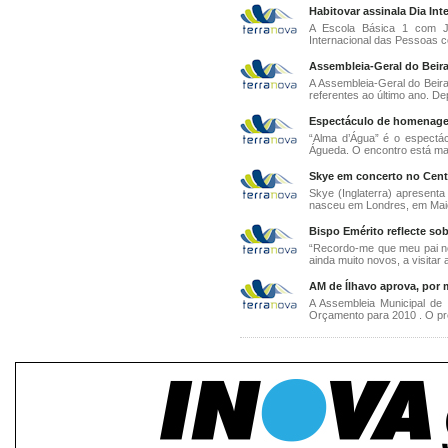
Habitovar assinala Dia In
A Escola Básica 1 com J
Internacional das Pessoas co
Assembleia-Geral do Beira
A Assembleia-Geral do Beira-
referentes ao último ano. Dep
Espectáculo de homenage
“Alma d’Água” é o espectá
Águeda. O encontro está mar
Skye em concerto no Centr
Skye (Inglaterra) apresenta
nasceu em Londres, em Maio 
Bispo Emérito reflecte sob
“Recordo-me que meu pai n
ainda muito novos, a visitar 
AM de Ílhavo aprova, por 
A Assembleia Municipal de
Orçamento para 2010 . O pr