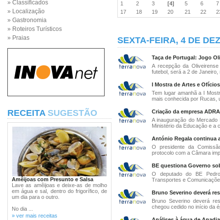
» Classificados
1
2
3
[4]
5
6
» Localização
17
18
19
20
21
22
» Gastronomia
» Roteiros Turísticos
» Praias
SEXTA-FEIRA, 4 DE DE
Taça de Portugal: Jogo Ol
A recepção da Oliveirense
futebol, será a 2 de Janeiro, 
I Mostra de Artes e Ofício
Tem lugar amanhã a I Mostr
mais conhecida por Rucas, 
RECEITA
SUGESTÃO
Criação da empresa ADRA 
A inauguração do Mercado 
Ministério da Educação e a c
António Regala continua 
O presidente da Comissão
protocolo com a Câmara impo
BE questiona Governo sob
O deputado do BE Pedro F
Amêijoas com Presunto e Salsa
Transportes e Comunicações,
Lave as amêijoas e deixe-as de molho
em água e sal, dentro do frigorífico, de
Bruno Severino deverá res
um dia para o outro.
Bruno Severino deverá res
chegou cedido no início da 
No dia ...
» ver mais receitas
Análises à água de Anadi