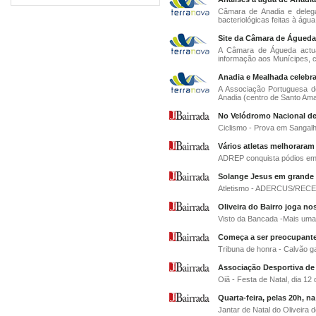
Câmara de Anadia e deleg
bacteriológicas feitas à água 
Site da Câmara de Águeda 
A Câmara de Águeda actual
informação aos Munícipes, cli
Anadia e Mealhada celebr
A Associação Portuguesa d
Anadia (centro de Santo Ama
No Velódromo Nacional d
Ciclismo - Prova em Sangal
Vários atletas melhoraram
ADREP conquista pódios em 
Solange Jesus em grande
Atletismo - ADERCUS/REC
Oliveira do Bairro joga no
Visto da Bancada -Mais um
Começa a ser preocupante
Tribuna de honra - Calvão 
Associação Desportiva de
Oiã - Festa de Natal, dia 1
Quarta-feira, pelas 20h, n
Jantar de Natal do Oliveira d