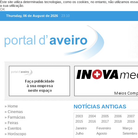
Este site utiliza determinadas tecnologias, como os cookies, no entanto, não utilizamos ess
a sua utilização.
OK
Thursday, 06 de August de 2026
23:10
NOTÍCIAS ANTIGAS
» Home
» Cinemas
2003
2004
2005
2006
2007
» Farmácias
2015
2016
2017
2018
2019
» Feiras
» Eventos
Janeiro
Fevereiro
Março
Julho
Agosto
Setembr
» Horóscopo