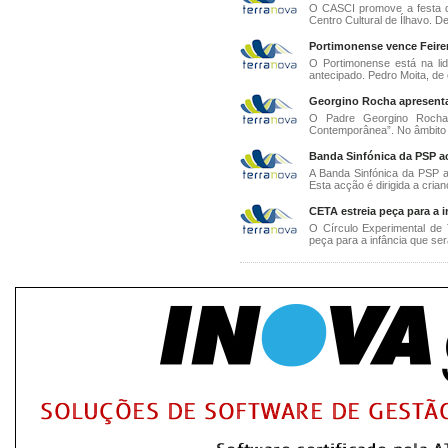
O CASCI promove a festa de
Centro Cultural de Ílhavo. D
Portimonense vence Feirens
O Portimonense está na lid
antecipado. Pedro Moita, de c
Georgino Rocha apresenta 
O Padre Georgino Rocha 
Contemporânea”. No âmbito
Banda Sinfónica da PSP a
A Banda Sinfónica da PSP 
Esta acção é dirigida a crian
CETA estreia peça para a i
O Círculo Experimental de 
peça para a infância que ser