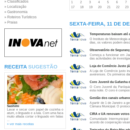
» Classificados
1
2
3
4
5
6
7
» Localização
17
18
19
20
21
22
2
» Gastronomia
» Roteiros Turísticos
» Praias
SEXTA-FEIRA, 11 DE D
Temperaturas baixam até a
O Instituto de Meteorologia
dias, os valores podem desce
Observatório de Seguranç
Começa a funcionar em Jan
das actividades de investigaç
RECEITA
SUGESTÃO
Loja de Comércio Justo já 
A Loja de Comércio justo in
aveirenses. Os primeiros dias
Coro Juvenil da Gafanha d
O Coro Juvenil da Paróqui
esta noite. O coro é compost
Gestão dos canais urbanos
A partir de 1 de Janeiro a g
Sashimi
Câmara Municipal. O protocol
Lavar e secar com papel de cozinha o
atum, o linguado e a lula. Com uma faca
CIRA e UA renovam votos 
muito afiada cortar o linguado em fatias
Comunidade Intermunicipal 
...
acordo de cooperação visan
» ver mais receitas
Treinador do Beira-Mar adm