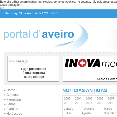
Este site utiliza determinadas tecnologias, como os cookies, no entanto, não utilizamos ess
a sua utilização.
OK
Saturday, 08 de August de 2026
09:46
NOTÍCIAS ANTIGAS
» Home
» Cinemas
2003
2004
2005
2006
2007
» Farmácias
2015
2016
2017
2018
2019
» Feiras
» Eventos
Janeiro
Fevereiro
Março
Julho
Agosto
Setembr
» Horóscopo