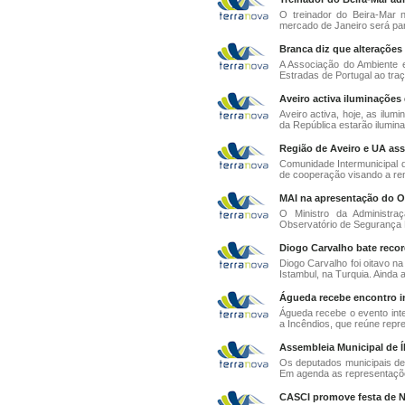
O treinador do Beira-Mar 
mercado de Janeiro será para 
Branca diz que alterações
A Associação do Ambiente e
Estradas de Portugal ao traç
Aveiro activa iluminações 
Aveiro activa, hoje, as ilumi
da República estarão iluminad
Região de Aveiro e UA as
Comunidade Intermunicipal 
de cooperação visando a re
MAI na apresentação do O
O Ministro da Administra
Observatório de Segurança M
Diogo Carvalho bate recor
Diogo Carvalho foi oitavo na
Istambul, na Turquia. Ainda a
Águeda recebe encontro i
Águeda recebe o evento inte
a Incêndios, que reúne repre
Assembleia Municipal de Í
Os deputados municipais de
Em agenda as representaçõe
CASCI promove festa de Na