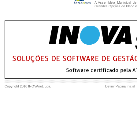
A Assembleia Municipal de
Grandes Opções do Plano e 
Copyright 2010
INOVAnet
, Lda.
Definir Página Inicial