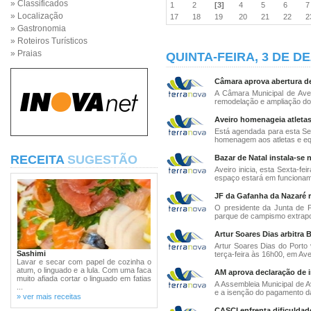
» Classificados
1
2
[3]
4
5
6
» Localização
17
18
19
20
21
22
» Gastronomia
» Roteiros Turísticos
» Praias
QUINTA-FEIRA, 3 DE D
Câmara aprova abertura de
A Câmara Municipal de Ave
remodelação e ampliação do 
Aveiro homenageia atletas
Está agendada para esta Sex
homenagem aos atletas e equ
RECEITA
SUGESTÃO
Bazar de Natal instala-se
Aveiro inicia, esta Sexta-f
espaço estará em funcioname
JF da Gafanha da Nazaré r
O presidente da Junta de 
parque de campismo extrapo
Artur Soares Dias arbitra B
Artur Soares Dias do Porto v
Sashimi
terça-feira às 16h00, em Avei
Lavar e secar com papel de cozinha o
atum, o linguado e a lula. Com uma faca
AM aprova declaração de i
muito afiada cortar o linguado em fatias
A Assembleia Municipal de A
...
e a isenção do pagamento das
» ver mais receitas
CASCI enfrenta dificuldade