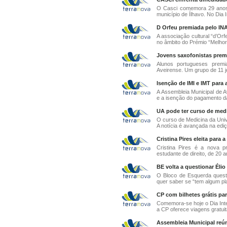
O Casci comemora 29 anos d
município de Ílhavo. No Dia I
D Orfeu premiada pelo IN
A associação cultural “d’Or
no âmbito do Prémio “Melhor
Jovens saxofonistas premi
Alunos portugueses prem
Aveirense. Um grupo de 11 j
Isenção de IMI e IMT para
A Assembleia Municipal de A
e a isenção do pagamento das
UA pode ter curso de medic
O curso de Medicina da Univ
A notícia é avançada na ediçã
Cristina Pires eleita para 
Cristina Pires é a nova p
estudante de direito, de 20 ano
BE volta a questionar Élio
O Bloco de Esquerda questi
quer saber se “tem algum pla
CP com bilhetes grátis par
Comemora-se hoje o Dia Inte
a CP oferece viagens gratuit
Assembleia Municipal reún