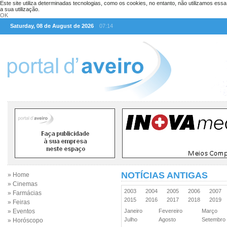
Este site utiliza determinadas tecnologias, como os cookies, no entanto, não utilizamos ess
a sua utilização.
OK
Saturday, 08 de August de 2026
07:14
NOTÍCIAS ANTIGAS
» Home
» Cinemas
2003
2004
2005
2006
2007
» Farmácias
2015
2016
2017
2018
2019
» Feiras
» Eventos
Janeiro
Fevereiro
Março
Julho
Agosto
Setembr
» Horóscopo