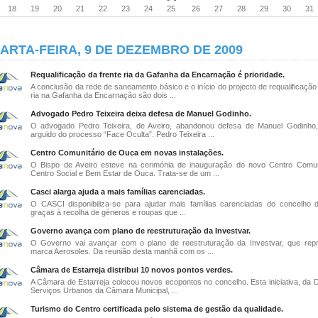
18
19
20
21
22
23
24
25
26
27
28
29
30
31
ARTA-FEIRA, 9 DE DEZEMBRO DE 2009
Requalificação da frente ria da Gafanha da Encarnação é prioridade.
A conclusão da rede de saneamento básico e o início do projecto de requalificação
ria na Gafanha da Encarnação são dois ...
Advogado Pedro Teixeira deixa defesa de Manuel Godinho.
O advogado Pedro Teixeira, de Aveiro, abandonou defesa de Manuel Godinho, 
arguido do processo “Face Oculta”. Pedro Teixeira ...
Centro Comunitário de Ouca em novas instalações.
O Bispo de Aveiro esteve na cerimónia de inauguração do novo Centro Comun
Centro Social e Bem Estar de Ouca. Trata-se de um ...
Casci alarga ajuda a mais famílias carenciadas.
O CASCI disponibiliza-se para ajudar mais famílias carenciadas do concelho d
graças à recolha de géneros e roupas que ...
Governo avança com plano de reestruturação da Investvar.
O Governo vai avançar com o plano de reestruturação da Investvar, que rep
marca Aerosoles. Da reunião desta manhã com os ...
Câmara de Estarreja distribui 10 novos pontos verdes.
A Câmara de Estarreja colocou novos ecopontos no concelho. Esta iniciativa, da D
Serviços Urbanos da Câmara Municipal, ...
Turismo do Centro certificada pelo sistema de gestão da qualidade.