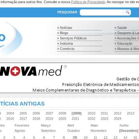
a informação para outros fins. Consulte a nossa
Política de Privacidade
. Ao navegar no site es
PESQUISAR
» Notícias
» Saúde
» Blogs
» Desporto & L
» Serviços Públicos
» Associações C
» Indústria
» Educação
» Comércio
» Museus & Mo
TÍCIAS ANTIGAS
03
2004
2005
2006
2007
2008
[2009]
2010
2011
2012
2013
15
2016
2017
2018
2019
2020
2021
2022
2023
2024
eiro
Fevereiro
Março
Abril
Maio
Junho
ho
Agosto
Setembro
Outubro
Novembro
[Dezembro]
2
3
4
5
6
7
8
[9]
10
11
12
13
14
15