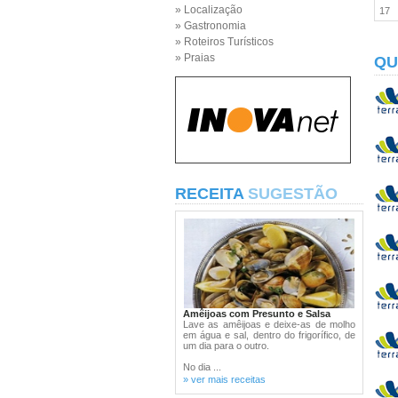
» Localização
17
» Gastronomia
» Roteiros Turísticos
» Praias
QU
RECEITA
SUGESTÃO
Amêijoas com Presunto e Salsa
Lave as amêijoas e deixe-as de molho
em água e sal, dentro do frigorífico, de
um dia para o outro.
No dia ...
» ver mais receitas