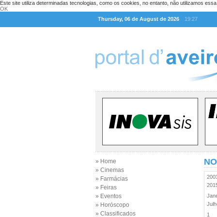
Este site utiliza determinadas tecnologias, como os cookies, no entanto, não utilizamos ess
OK
Thursday, 06 de August de 2026
19:27
NO
» Home
» Cinemas
20
» Farmácias
20
» Feiras
» Eventos
Jan
Jul
» Horóscopo
» Classificados
1