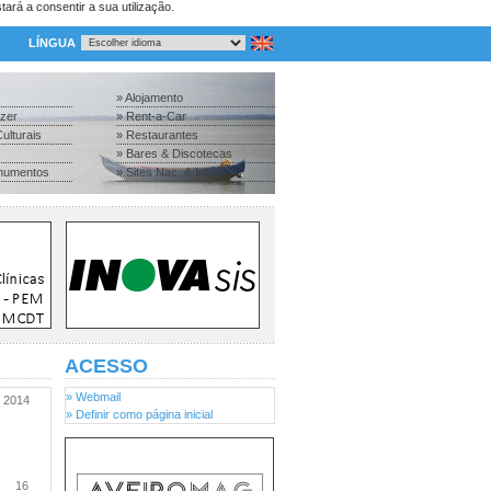
tará a consentir a sua utilização.
LÍNGUA
» Alojamento
azer
» Rent-a-Car
ulturais
» Restaurantes
» Bares & Discotecas
numentos
» Sites Nac. & Inter.
ACESSO
» Webmail
2014
» Definir como página inicial
16