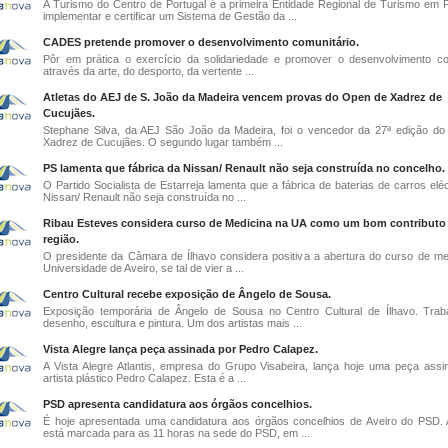
A Turismo do Centro de Portugal é a primeira Entidade Regional de Turismo em P
implementar e certificar um Sistema de Gestão da ...
CADES pretende promover o desenvolvimento comunitário.
Pôr em prática o exercício da solidariedade e promover o desenvolvimento co
através da arte, do desporto, da vertente ...
Atletas do AEJ de S. João da Madeira vencem provas do Open de Xadrez de
Cucujães.
Stephane Silva, da AEJ São João da Madeira, foi o vencedor da 27ª edição d
Xadrez de Cucujães. O segundo lugar também ...
PS lamenta que fábrica da Nissan/ Renault não seja construída no concelho.
O Partido Socialista de Estarreja lamenta que a fábrica de baterias de carros elé
Nissan/ Renault não seja construída no ...
Ribau Esteves considera curso de Medicina na UA como um bom contributo 
região.
O presidente da Câmara de Ílhavo considera positiva a abertura do curso de me
Universidade de Aveiro, se tal de vier a ...
Centro Cultural recebe exposição de Ângelo de Sousa.
Exposição temporária de Ângelo de Sousa no Centro Cultural de Ílhavo. Tra
desenho, escultura e pintura. Um dos artistas mais ...
Vista Alegre lança peça assinada por Pedro Calapez.
A Vista Alegre Atlantis, empresa do Grupo Visabeira, lança hoje uma peça assi
artista plástico Pedro Calapez. Esta é a ...
PSD apresenta candidatura aos órgãos concelhios.
É hoje apresentada uma candidatura aos órgãos concelhios de Aveiro do PSD.
está marcada para as 11 horas na sede do PSD, em ...