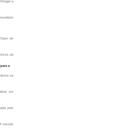
ortugal a
munitário
o Open de
ctricos da
para a
dicina na
balhos em
nada pelo
 A sessão