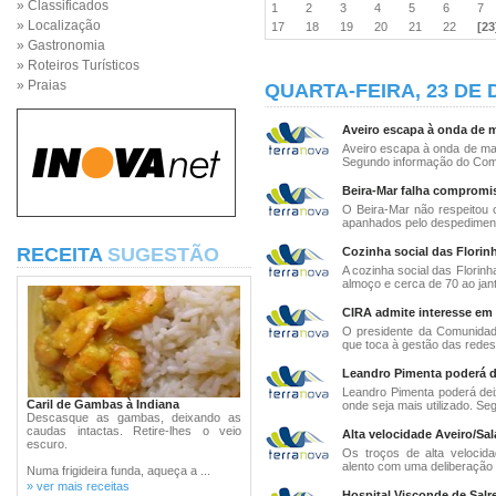
» Classificados
1
2
3
4
5
6
7
» Localização
17
18
19
20
21
22
[23
» Gastronomia
» Roteiros Turísticos
» Praias
QUARTA-FEIRA, 23 DE
Aveiro escapa à onda de m
Aveiro escapa à onda de ma
Segundo informação do Coman
Beira-Mar falha compromi
O Beira-Mar não respeitou
apanhados pelo despedimento
RECEITA
SUGESTÃO
Cozinha social das Florin
A cozinha social das Florin
almoço e cerca de 70 ao jant
CIRA admite interesse em
O presidente da Comunidade
que toca à gestão das redes
Leandro Pimenta poderá de
Leandro Pimenta poderá dei
Caril de Gambas à Indiana
onde seja mais utilizado. Se
Descasque as gambas, deixando as
caudas intactas. Retire-lhes o veio
Alta velocidade Aveiro/Sa
escuro.
Os troços de alta velocid
alento com uma deliberação 
Numa frigideira funda, aqueça a ...
» ver mais receitas
Hospital Visconde de Salr