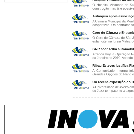
O Hospital Visconde de Sal
construção mas já é possível
Autarquia apoia associaçõ
A Câmara Municipal da Meal
desportivas. Os contratos fo
Coro de Câmara e Ensemble
O Coro de Câmara de São J
esta noite, na Igreja Matriz 
GNR aconselha automobilis
Arranca hoje a Operação N
de Janeiro de 2010. Ao todo 
Ribau Esteves justifica 
A Comunidade Intermunici
Grandes Opções do Plano e 
UA recebe exposição do H
A Universidade de Aveiro em
de Jazz tem patente a exposi