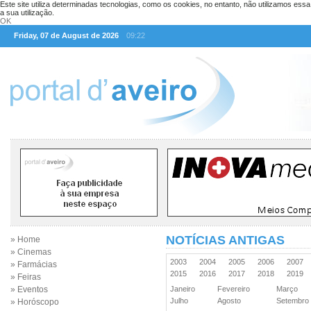
Este site utiliza determinadas tecnologias, como os cookies, no entanto, não utilizamos ess
a sua utilização.
OK
Friday, 07 de August de 2026
09:22
NOTÍCIAS ANTIGAS
» Home
» Cinemas
2003
2004
2005
2006
2007
» Farmácias
2015
2016
2017
2018
2019
» Feiras
» Eventos
Janeiro
Fevereiro
Março
Julho
Agosto
Setembr
» Horóscopo