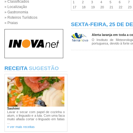
» Classificados
1
2
3
4
5
6
7
» Localização
17
18
19
20
21
22
2
» Gastronomia
» Roteiros Turísticos
» Praias
SEXTA-FEIRA, 25 DE D
Alerta laranja em toda a c
O Instituto de Meteorolog
portuguesa, devido à forte on
RECEITA
SUGESTÃO
Sashimi
Lavar e secar com papel de cozinha o
atum, o linguado e a lula. Com uma faca
muito afiada cortar o linguado em fatias
...
» ver mais receitas