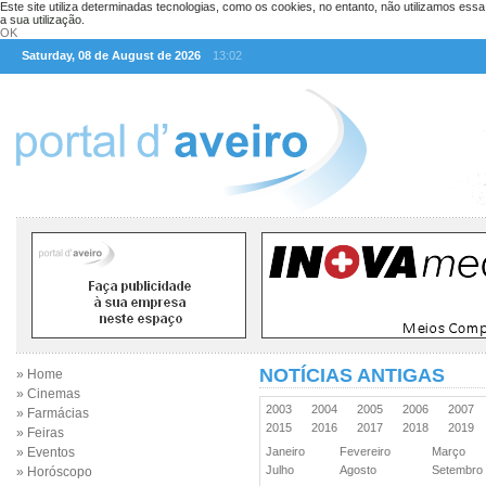
Este site utiliza determinadas tecnologias, como os cookies, no entanto, não utilizamos ess
a sua utilização.
OK
Saturday, 08 de August de 2026
13:02
NOTÍCIAS ANTIGAS
» Home
» Cinemas
2003
2004
2005
2006
2007
» Farmácias
2015
2016
2017
2018
2019
» Feiras
» Eventos
Janeiro
Fevereiro
Março
Julho
Agosto
Setembr
» Horóscopo