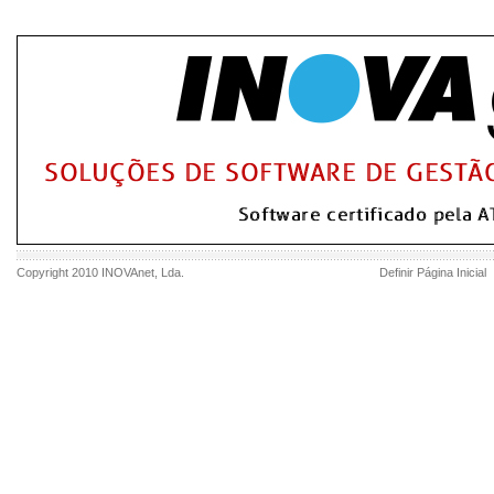
Copyright 2010
INOVAnet
, Lda.
Definir Página Inicial