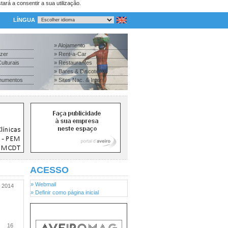
tará a consentir a sua utilização.
LÍNGUA
» Alojamento
azer
» Rent-a-Car
ulturais
» Restaurantes
» Bares & Discotecas
numentos
» Sites Nac. & Inter.
ACESSO
» Webmail
2014
» Definir como página inicial
16