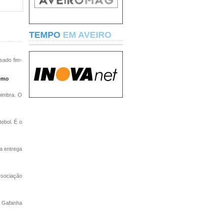
TEMPO
EM AVEIRO
sado fim-
Remo
oimbra. O
ebol. É o
a entrega
ssociação
a Gafanha