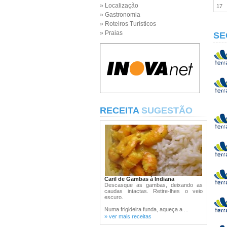
» Localização
17
» Gastronomia
» Roteiros Turísticos
» Praias
SE
RECEITA
SUGESTÃO
Caril de Gambas à Indiana
Descasque as gambas, deixando as
caudas intactas. Retire-lhes o veio
escuro.
Numa frigideira funda, aqueça a ...
» ver mais receitas