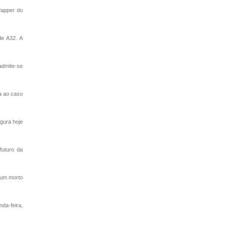
Papper do
de A32. A
admite-se
a ao caso
gura hoje
futuro da
 um morto
da-feira,