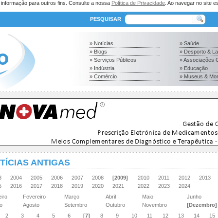
a informação para outros fins. Consulte a nossa
Política de Privacidade
. Ao navegar no site es
PESQUISAR
» Notícias
» Saúde
» Blogs
» Desporto & L
» Serviços Públicos
» Associações C
» Indústria
» Educação
» Comércio
» Museus & Mo
TÍCIAS ANTIGAS
03
2004
2005
2006
2007
2008
[2009]
2010
2011
2012
2013
15
2016
2017
2018
2019
2020
2021
2022
2023
2024
eiro
Fevereiro
Março
Abril
Maio
Junho
ho
Agosto
Setembro
Outubro
Novembro
[Dezembro]
2
3
4
5
6
[7]
8
9
10
11
12
13
14
15