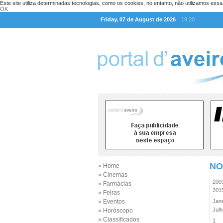
Este site utiliza determinadas tecnologias, como os cookies, no entanto, não utilizamos ess
OK
Friday, 07 de August de 2026
19:20
NO
» Home
» Cinemas
20
» Farmácias
20
» Feiras
» Eventos
Jan
Jul
» Horóscopo
» Classificados
1