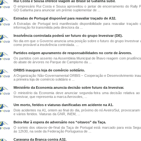
Rui Costa e Sousa oferece viagem ao Brasil se Gafanha subir.
O empresário Rui Costa e Sousa aproveitou o jantar de encerramento do Rally 
GD Gafanha para anunciar um prémio suplementar de ...
Estradas de Portugal disponível para reavaliar traçado de A32.
A Estradas de Portugal terá manifestado disponibilidade para reavaliar traçado 
informação foi transmitida pela directora da ...
Insolvência controlada poderá ser futuro do grupo Investvar (DE).
No dia em que o Governo anuncia uma posição sobre o futuro do grupo Investvar 
como provável a insolvência controlada. ...
Partidos exigem apuramento de responsabilidades no corte de árvores.
Os partidos com assento na Assembleia Municipal de Ílhavo reagem com prudênci
do abate de árvores no Parque de Campismo da ...
ORBIS inaugura loja de comércio solidário.
A Organização Não-Governamental ORBIS – Cooperação e Desenvolvimento inau
a primeira loja de comércio solidário e ...
Ministério da Economia anuncia decisão sobre futuro da Investvar.
O ministério da Economia deve anunciar segunda-feira uma decisão relativa ao 
Investvar, que representa a marca Aerosoles, ...
Um morto, feridos e viaturas danificadas em acidente na A1.
Dois acidentes na A1, ontem ao final do dia, próximo do nó Aveiro/Sul, provocaram
e vários feridos. Viaturas da GNR, INEM, ...
Beira-Mar à espera de adversário nos “oitavos” da Taça.
O sorteio dos oitavos-de-final da Taça de Portugal está marcado para esta Segun
às 12h30, na sede da Federação Portuguesa de ...
Caravana da Branca contra A32.