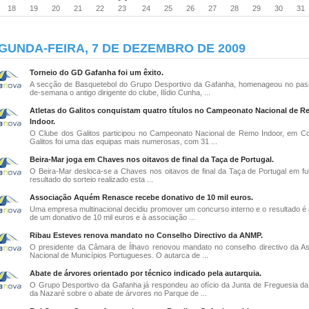
18
19
20
21
22
23
24
25
26
27
28
29
30
31
GUNDA-FEIRA, 7 DE DEZEMBRO DE 2009
Torneio do GD Gafanha foi um êxito.
A secção de Basquetebol do Grupo Desportivo da Gafanha, homenageou no pas
de-semana o antigo dirigente do clube, Ilídio Cunha, ...
Atletas do Galitos conquistam quatro títulos no Campeonato Nacional de 
Indoor.
O Clube dos Galitos participou no Campeonato Nacional de Remo Indoor, em C
Galitos foi uma das equipas mais numerosas, com 31 ...
Beira-Mar joga em Chaves nos oitavos de final da Taça de Portugal.
O Beira-Mar desloca-se a Chaves nos oitavos de final da Taça de Portugal em fut
resultado do sorteio realizado esta ...
Associação Aquém Renasce recebe donativo de 10 mil euros.
Uma empresa multinacional decidiu promover um concurso interno e o resultado é 
de um donativo de 10 mil euros e à associação ...
Ribau Esteves renova mandato no Conselho Directivo da ANMP.
O presidente da Câmara de Ílhavo renovou mandato no conselho directivo da A
Nacional de Municípios Portugueses. O autarca de ...
Abate de árvores orientado por técnico indicado pela autarquia.
O Grupo Desportivo da Gafanha já respondeu ao ofício da Junta de Freguesia d
da Nazaré sobre o abate de árvores no Parque de ...