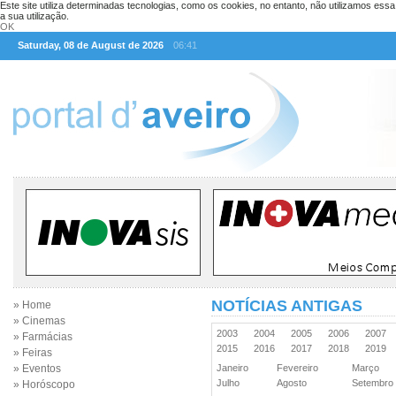
Este site utiliza determinadas tecnologias, como os cookies, no entanto, não utilizamos ess
a sua utilização.
OK
Saturday, 08 de August de 2026
06:41
NOTÍCIAS ANTIGAS
» Home
» Cinemas
2003
2004
2005
2006
2007
» Farmácias
2015
2016
2017
2018
2019
» Feiras
» Eventos
Janeiro
Fevereiro
Março
Julho
Agosto
Setembr
» Horóscopo