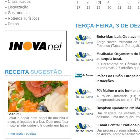
» Classificados
1
2
[3]
4
5
6
» Localização
17
18
19
20
21
22
» Gastronomia
» Roteiros Turísticos
» Praias
TERÇA-FEIRA, 3 DE DE
Beira-Mar: Luis Gustavo n
Jorge Neves, treinador do 
Feirense (Taça de Portugal).
Mealhada: Orçamento de 1
autarquia local.
O Orçamento da Câmara Mu
euros (mais 2,7 milhões que 
RECEITA
SUGESTÃO
Países da União Europeia
infracções
PJ: Mulher e três homens 
A Polícia Judiciária (PJ
compreendidas entre os 17 e
Despiste aparatoso em Ma
Um despiste na estrada n
Sashimi
pessoas, uma das quais uma 
Lavar e secar com papel de cozinha o
atum, o linguado e a lula. Com uma faca
'Canal Central': Partidos 
muito afiada cortar o linguado em fatias
...
Um processo administrativo 
» ver mais receitas
de Aveiro. Jorge Nascimento