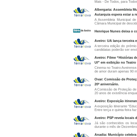
Mais - De Todos, para Todos
Albergaria: Assembleia Mun
Autarquia espera estar a 
A Assembleia Municipal de
Câmara Municipal de descida 
Henrique Nunes deixa o c
Aveiro: UA lança terceira 
A terceira edição do prémio
candidatas poderão ser envia
Aveiro: Filme “Histórias
Ul” em exibição no Teatro
Cinema no Teatro Aveirense. H
de amor duram apenas 90 min
Ovar: Comissão de Proteç
20º aniversário.
A Comissão de Proteção de 
20 anos de existência enqua
Aveiro: Exposição itinera
A exposição itinerante “Ed
Entre terça e quinta-feira faz 
Aveiro: PSP revela locais 
Já são conhecidos os loca
durante o mês de Dezembro. É
Anadia: Município celebra