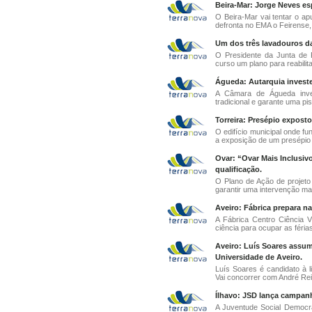
Beira-Mar: Jorge Neves es
O Beira-Mar vai tentar o ap
defronta no EMA o Feirense, 
Um dos três lavadouros d
O Presidente da Junta de
curso um plano para reabilit
Águeda: Autarquia investe
A Câmara de Águeda inve
tradicional e garante uma pis
Torreira: Presépio exposto
O edifício municipal onde fu
a exposição de um presépio 
Ovar: “Ovar Mais Inclusiv
qualificação.
O Plano de Ação de projeto
garantir uma intervenção mais
Aveiro: Fábrica prepara na
A Fábrica Centro Ciência 
ciência para ocupar as férias
Aveiro: Luís Soares assu
Universidade de Aveiro.
Luís Soares é candidato à 
Vai concorrer com André Reis
Ílhavo: JSD lança campanh
A Juventude Social Democra