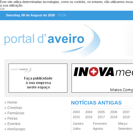
Este site utiliza determinadas tecnologias, como os cookies, no entanto, não utilizamos ess
a sua utilização.
OK
Saturday, 08 de August de 2026
03:36
NOTÍCIAS ANTIGAS
» Home
» Cinemas
2003
2004
2005
2006
2007
» Farmácias
2015
2016
2017
2018
2019
» Feiras
» Eventos
Janeiro
Fevereiro
Março
Julho
Agosto
Setembr
» Horóscopo