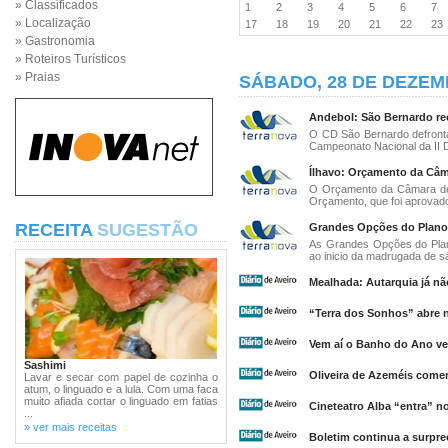
» Classificados
1
2
3
4
5
6
7
» Localização
17
18
19
20
21
22
2
» Gastronomia
» Roteiros Turísticos
» Praias
SÁBADO, 28 DE DEZEM
Andebol: São Bernardo rec
O CD São Bernardo defronta
Campeonato Nacional da II Di
Ílhavo: Orçamento da Câm
O Orçamento da Câmara de Í
Orçamento, que foi aprovado
RECEITA
SUGESTÃO
Grandes Opções do Plano 
As Grandes Opções do Pla
ao inicio da madrugada de s
Mealhada: Autarquia já nã
“Terra dos Sonhos” abre 
Vem aí o Banho do Ano ve
Sashimi
Oliveira de Azeméis come
Lavar e secar com papel de cozinha o
atum, o linguado e a lula. Com uma faca
muito afiada cortar o linguado em fatias
Cineteatro Alba “entra” no
...
» ver mais receitas
Boletim continua a surpr