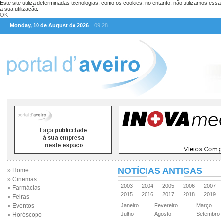
Este site utiliza determinadas tecnologias, como os cookies, no entanto, não utilizamos ess
a sua utilização.
OK
Monday, 10 de August de 2026
09:28
NOTÍCIAS ANTIGAS
» Home
» Cinemas
2003
2004
2005
2006
2007
» Farmácias
2015
2016
2017
2018
2019
» Feiras
» Eventos
Janeiro
Fevereiro
Março
Julho
Agosto
Setembr
» Horóscopo