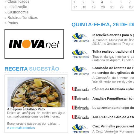
» Classificados
1
2
3
4
5
6
7
» Localização
17
18
19
20
21
22
2
» Gastronomia
» Roteiros Turísticos
» Praias
QUINTA-FEIRA, 26 DE 
Inscrições abertas para o p
A Câmara Municipal de Ílha
2013”, no âmbito do 'Program
Tulha realizou tradicional 
Teatro, dança, música e c
Gafanha de Aquém. O palco f
RECEITA
SUGESTÃO
Comissão de Utentes do H
no serviço de urgências d
A Comissão de Utentes do 
'atendimento' no serviço de u
Câmara da Mealhada entre
Anadia e Pampilhosa não a
Luta tremenda no topo do 
Amêijoas à Bulhão Pato
Deixe as amêijoas de molho em água
com sal durante duas ou três horas.
ADERCUS na Gala da Assoc
Escorra-as e passe-as por várias ...
Cruz Vermelha procura vol
» ver mais receitas
A Cruz Vermelha Portugues