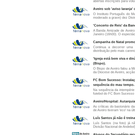
abertas inscrições para volunt
Aveiro sob 'aviso laranja
O Instituto Português do Ma
moderado a grave) dez Distri
'Concerto de Reis' da Ban
A Banda Amizade de Aveiro 
Janeiro (16h00). O espectácu
Campanha de Natal promovi
Continua a decorrer uma 
distribuição pelo mais caren
'Igreja está bem viva e di
(Bispo).
O Bispo de Aveiro falou a M
da Diocese de Aveiro, acção
FC Bom Sucesso: Instalaçõ
sequência do mau tempo.
Na sequência da intempérie 
futebol do FC Bom Sucesso (
Aveiro/Hospital: Autarqui
As críticas do bastonário 
de Aveiro tiveram 'eco' na úl
Luís Santos já não é trein
Luís Santos (na foto) já nã
Divisão Nacional de Andebol)
Alunos do Secundário rec