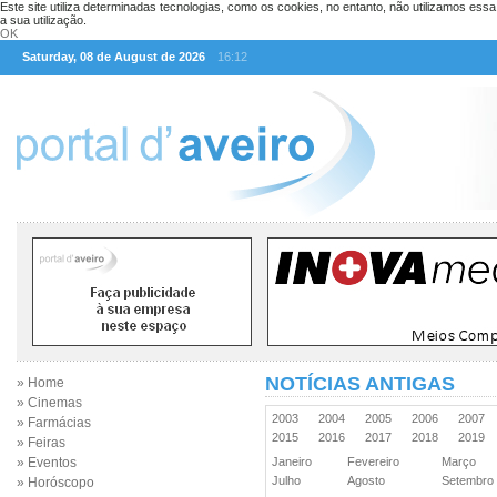
Este site utiliza determinadas tecnologias, como os cookies, no entanto, não utilizamos ess
a sua utilização.
OK
Saturday, 08 de August de 2026
16:12
NOTÍCIAS ANTIGAS
» Home
» Cinemas
2003
2004
2005
2006
2007
» Farmácias
2015
2016
2017
2018
2019
» Feiras
» Eventos
Janeiro
Fevereiro
Março
Julho
Agosto
Setembr
» Horóscopo