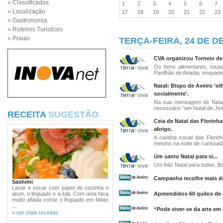
» Classificados
1
2
3
4
5
6
7
» Localização
17
18
19
20
21
22
2
» Gastronomia
» Roteiros Turísticos
» Praias
TERÇA-FEIRA, 24 DE D
CVA organizou Torneio de c
Os bens alimentares, roup
Pavilhão de Anadia, enquanto
Natal: Bispo de Aveiro 'o
socialmente'.
Na sua mensagem de Natal 
necessário "um Natal de Jesu
RECEITA
SUGESTÃO
Ceia de Natal das Florinh
abrigo.
A cantina social das Flori
mesmo na noite de consoada.
Um santo Natal para si...
Um feliz Natal para todos. Bo
Campanha recolhe mais de
Sashimi
Lavar e secar com papel de cozinha o
atum, o linguado e a lula. Com uma faca
Apreendidos 60 quilos de 
muito afiada cortar o linguado em fatias
...
“Pode viver-se da arte em
» ver mais receitas