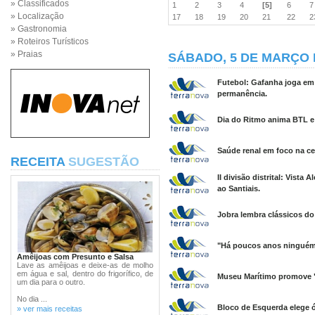
» Classificados
1
2
3
4
[5]
6
» Localização
17
18
19
20
21
22
» Gastronomia
» Roteiros Turísticos
» Praias
SÁBADO, 5 DE MARÇO 
Futebol: Gafanha joga em 
permanência.
Dia do Ritmo anima BTL e
Saúde renal em foco na ce
RECEITA
SUGESTÃO
II divisão distrital: Vista
ao Santiais.
Jobra lembra clássicos do 
"Há poucos anos ninguém i
Amêijoas com Presunto e Salsa
Lave as amêijoas e deixe-as de molho
em água e sal, dentro do frigorífico, de
Museu Marítimo promove 
um dia para o outro.
No dia ...
Bloco de Esquerda elege ó
» ver mais receitas