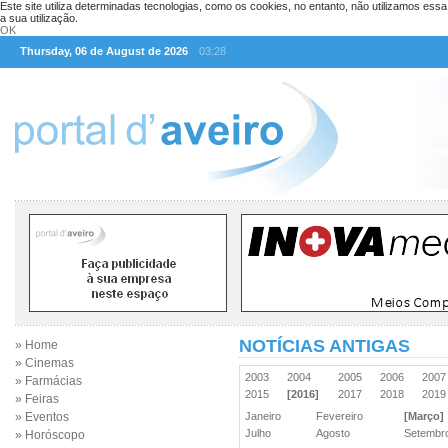
Este site utiliza determinadas tecnologias, como os cookies, no entanto, não utilizamos ess
a sua utilização.
OK
Thursday, 06 de August de 2026
03:28
NOTÍCIAS ANTIGAS
» Home
» Cinemas
2003
2004
2005
2006
200
» Farmácias
2015
[2016]
2017
2018
201
» Feiras
» Eventos
Janeiro
Fevereiro
[Março]
Julho
Agosto
Setemb
» Horóscopo