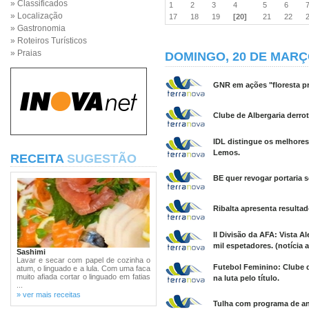
» Classificados
1
2
3
4
5
6
» Localização
17
18
19
[20]
21
22
» Gastronomia
» Roteiros Turísticos
» Praias
DOMINGO, 20 DE MARÇ
GNR em ações "floresta pr
Clube de Albergaria derro
IDL distingue os melhores 
Lemos.
RECEITA
SUGESTÃO
BE quer revogar portaria s
Ribalta apresenta resulta
II Divisão da AFA: Vista A
mil espetadores. (notícia 
Sashimi
Lavar e secar com papel de cozinha o
Futebol Feminino: Clube d
atum, o linguado e a lula. Com uma faca
muito afiada cortar o linguado em fatias
na luta pelo título.
...
» ver mais receitas
Tulha com programa de an