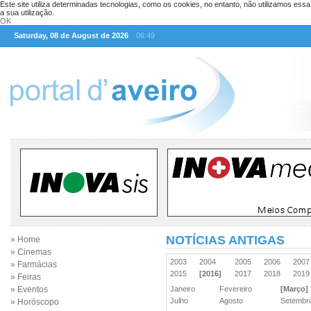
Este site utiliza determinadas tecnologias, como os cookies, no entanto, não utilizamos ess
a sua utilização.
OK
Saturday, 08 de August de 2026
06:49
NOTÍCIAS ANTIGAS
» Home
» Cinemas
2003
2004
2005
2006
200
» Farmácias
2015
[2016]
2017
2018
201
» Feiras
» Eventos
Janeiro
Fevereiro
[Março]
Julho
Agosto
Setemb
» Horóscopo