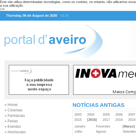
Este site utiliza determinadas tecnologias, como os cookies, no entanto, não utilizamos ess
a sua utilização.
OK
Thursday, 06 de August de 2026
03:26
NOTÍCIAS ANTIGAS
» Home
» Cinemas
2003
2004
2005
2006
200
» Farmácias
2015
[2016]
2017
2018
201
» Feiras
» Eventos
Janeiro
Fevereiro
[Março]
Julho
Agosto
Setemb
» Horóscopo