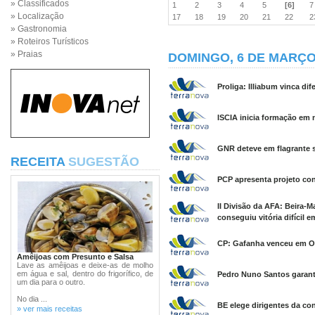
» Classificados
1
2
3
4
5
[6]
» Localização
17
18
19
20
21
22
» Gastronomia
» Roteiros Turísticos
» Praias
DOMINGO, 6 DE MARÇO
Proliga: Illiabum vinca dif
ISCIA inicia formação em 
GNR deteve em flagrante s
RECEITA
SUGESTÃO
PCP apresenta projeto con
II Divisão da AFA: Beira-Ma
conseguiu vitória difícil 
CP: Gafanha venceu em Oli
Amêijoas com Presunto e Salsa
Lave as amêijoas e deixe-as de molho
em água e sal, dentro do frigorífico, de
Pedro Nuno Santos garante 
um dia para o outro.
No dia ...
BE elege dirigentes da con
» ver mais receitas