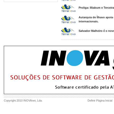
Proliga: Illiabum e Tercei
Autarquia de Ílhavo apoia
internacionais.
Salvador Malheiro é o novo
Copyright 2010
INOVAnet
, Lda.
Definir Página Inicial