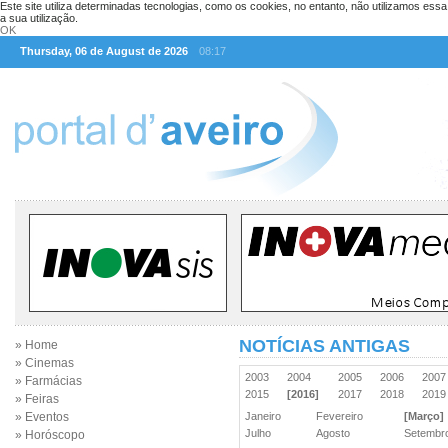
Este site utiliza determinadas tecnologias, como os cookies, no entanto, não utilizamos ess
a sua utilização.
OK
Thursday, 06 de August de 2026
08:17
NOTÍCIAS ANTIGAS
» Home
» Cinemas
2003
2004
2005
2006
200
» Farmácias
2015
[2016]
2017
2018
201
» Feiras
» Eventos
Janeiro
Fevereiro
[Março]
Julho
Agosto
Setemb
» Horóscopo