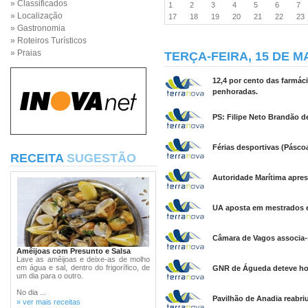
» Classificados
1
2
3
4
5
6
7
» Localização
17
18
19
20
21
22
2
» Gastronomia
» Roteiros Turísticos
» Praias
TERÇA-FEIRA, 15 DE M
12,4 por cento das farmác
penhoradas.
PS: Filipe Neto Brandão de
Férias desportivas (Pásco
RECEITA
SUGESTÃO
Autoridade Marítima apres
UA aposta em mestrados e
Câmara de Vagos associa-s
Amêijoas com Presunto e Salsa
Lave as amêijoas e deixe-as de molho
em água e sal, dentro do frigorífico, de
GNR de Águeda deteve ho
um dia para o outro.
No dia ...
Pavilhão de Anadia reabriu
» ver mais receitas