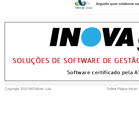
Arguido quer colaborar n
Copyright 2010
INOVAnet
, Lda.
Definir Página Inicial