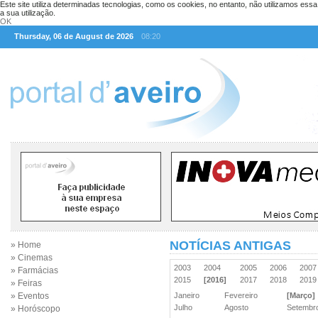
Este site utiliza determinadas tecnologias, como os cookies, no entanto, não utilizamos ess
a sua utilização.
OK
Thursday, 06 de August de 2026
08:20
NOTÍCIAS ANTIGAS
» Home
» Cinemas
2003
2004
2005
2006
200
» Farmácias
2015
[2016]
2017
2018
201
» Feiras
» Eventos
Janeiro
Fevereiro
[Março]
Julho
Agosto
Setemb
» Horóscopo