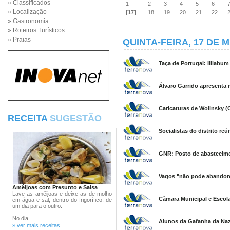
» Classificados
1
2
3
4
5
6
» Localização
[17]
18
19
20
21
22
» Gastronomia
» Roteiros Turísticos
» Praias
QUINTA-FEIRA, 17 DE 
Taça de Portugal: Illiabum
Álvaro Garrido apresenta r
Caricaturas de Wolinsky (
RECEITA
SUGESTÃO
Socialistas do distrito r
GNR: Posto de abastecimen
Vagos "não pode abandona
Amêijoas com Presunto e Salsa
Lave as amêijoas e deixe-as de molho
Câmara Municipal e Escola
em água e sal, dentro do frigorífico, de
um dia para o outro.
No dia ...
Alunos da Gafanha da Naz
» ver mais receitas