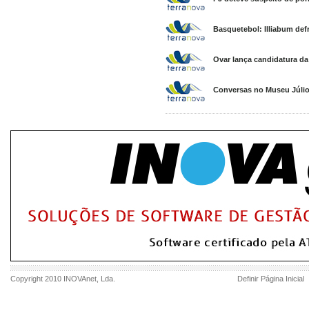
Basquetebol: Illiabum defr
Ovar lança candidatura da
Conversas no Museu Júlio
Copyright 2010
INOVAnet
, Lda.
Definir Página Inicial