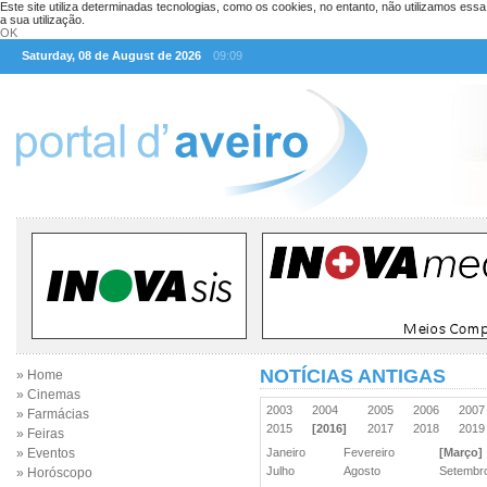
Este site utiliza determinadas tecnologias, como os cookies, no entanto, não utilizamos ess
a sua utilização.
OK
Saturday, 08 de August de 2026
09:09
NOTÍCIAS ANTIGAS
» Home
» Cinemas
2003
2004
2005
2006
200
» Farmácias
2015
[2016]
2017
2018
201
» Feiras
» Eventos
Janeiro
Fevereiro
[Março]
Julho
Agosto
Setemb
» Horóscopo