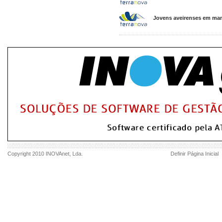
Jovens aveirenses em mani
Copyright 2010
INOVAnet
, Lda.
Definir Página Inicial