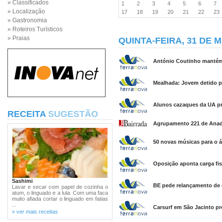
» Classificados
1
2
3
4
5
6
7
» Localização
17
18
19
20
21
22
2
» Gastronomia
» Roteiros Turísticos
» Praias
QUINTA-FEIRA, 31 DE 
António Coutinho mantém-
Mealhada: Jovem detido po
Alunos cazaques da UA pr
RECEITA
SUGESTÃO
Agrupamento 221 de Anadi
50 novas músicas para o 
Oposição aponta carga fi
Sashimi
BE pede relançamento de
Lavar e secar com papel de cozinha o
atum, o linguado e a lula. Com uma faca
muito afiada cortar o linguado em fatias
...
Carsurf em São Jacinto pr
» ver mais receitas