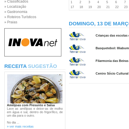
» Classificados
1
2
3
4
5
6
7
» Localização
17
18
19
20
21
22
2
» Gastronomia
» Roteiros Turísticos
» Praias
DOMINGO, 13 DE MARÇ
Crianças das escolas d
Basquetebol: Illiabum
Filarmonia das Beira
RECEITA
SUGESTÃO
Centro Sócio Cultural
Amêijoas com Presunto e Salsa
Lave as amêijoas e deixe-as de molho
em água e sal, dentro do frigorífico, de
um dia para o outro.
No dia ...
» ver mais receitas