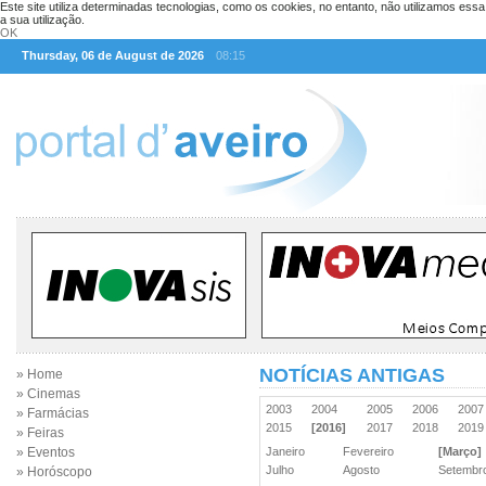
Este site utiliza determinadas tecnologias, como os cookies, no entanto, não utilizamos ess
a sua utilização.
OK
Thursday, 06 de August de 2026
08:15
NOTÍCIAS ANTIGAS
» Home
» Cinemas
2003
2004
2005
2006
200
» Farmácias
2015
[2016]
2017
2018
201
» Feiras
» Eventos
Janeiro
Fevereiro
[Março]
Julho
Agosto
Setemb
» Horóscopo