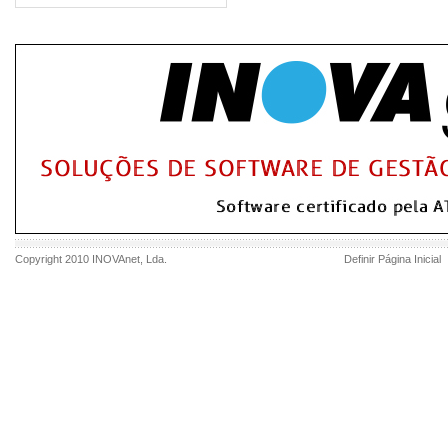
Copyright 2010
INOVAnet
, Lda.
Definir Página Inicial