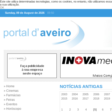
Este site utiliza determinadas tecnologias, como os cookies, no entanto, não utilizamos ess
a sua utilização.
OK
Sunday, 09 de August de 2026
09:50
NOTÍCIAS ANTIGAS
» Home
» Cinemas
2003
2004
2005
2006
2007
» Farmácias
2015
2016
2017
2018
2019
» Feiras
» Eventos
» Horóscopo
1
2
3
4
[5]
6