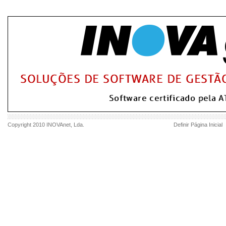
Copyright 2010
INOVAnet
, Lda.
Definir Página Inicial