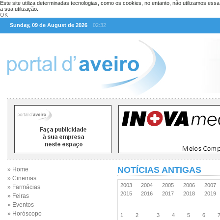
Este site utiliza determinadas tecnologias, como os cookies, no entanto, não utilizamos ess
a sua utilização.
OK
Sunday, 09 de August de 2026
02:32
NOTÍCIAS ANTIGAS
» Home
» Cinemas
2003
2004
2005
2006
2007
» Farmácias
2015
2016
2017
2018
2019
» Feiras
» Eventos
» Horóscopo
1
2
3
4
5
6