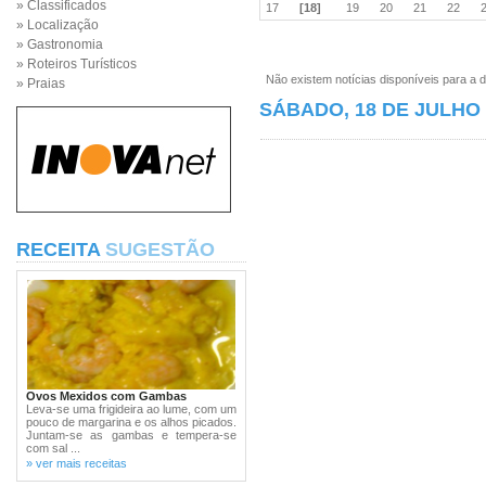
» Classificados
17
[18]
19
20
21
22
» Localização
» Gastronomia
» Roteiros Turísticos
Não existem notícias disponíveis para a d
» Praias
SÁBADO, 18 DE JULHO 
RECEITA
SUGESTÃO
Ovos Mexidos com Gambas
Leva-se uma frigideira ao lume, com um
pouco de margarina e os alhos picados.
Juntam-se as gambas e tempera-se
com sal ...
» ver mais receitas