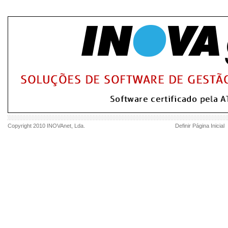
Copyright 2010
INOVAnet
, Lda.
Definir Página Inicial