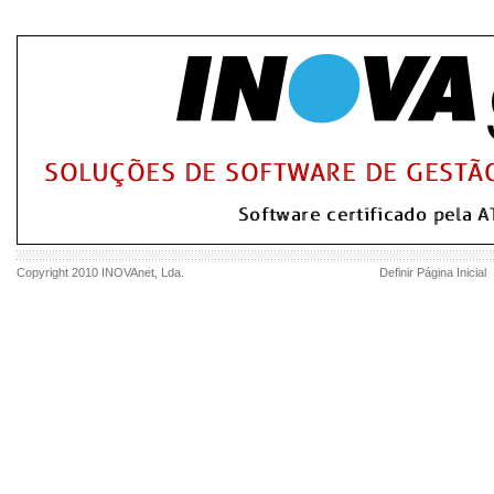
Copyright 2010
INOVAnet
, Lda.
Definir Página Inicial