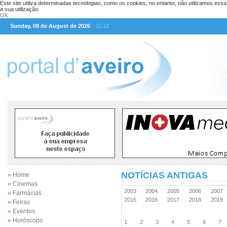
Este site utiliza determinadas tecnologias, como os cookies, no entanto, não utilizamos ess
a sua utilização.
OK
Sunday, 09 de August de 2026
11:12
NOTÍCIAS ANTIGAS
» Home
» Cinemas
2003
2004
2005
2006
2007
» Farmácias
2015
2016
2017
2018
2019
» Feiras
» Eventos
» Horóscopo
1
2
3
4
5
6
7