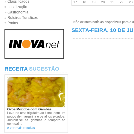
» Classificados
17
18
19
20
21
22
2
» Localização
» Gastronomia
» Roteiros Turísticos
Não existem notícias disponíveis para a d
» Praias
SEXTA-FEIRA, 10 DE J
RECEITA
SUGESTÃO
Ovos Mexidos com Gambas
Leva-se uma frigideira ao lume, com um
pouco de margarina e os alhos picados.
Juntam-se as gambas e tempera-se
com sal ...
» ver mais receitas