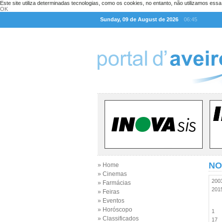
Este site utiliza determinadas tecnologias, como os cookies, no entanto, não utilizamos ess
OK
Sunday, 09 de August de 2026
06:45
NO
» Home
» Cinemas
20
» Farmácias
20
» Feiras
» Eventos
» Horóscopo
1
» Classificados
17