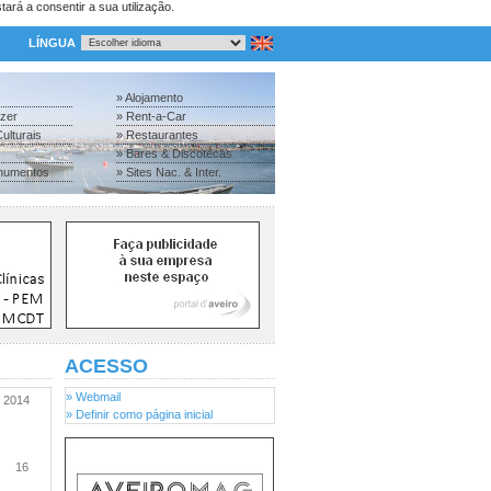
tará a consentir a sua utilização.
LÍNGUA
» Alojamento
azer
» Rent-a-Car
ulturais
» Restaurantes
» Bares & Discotecas
numentos
» Sites Nac. & Inter.
ACESSO
» Webmail
2014
» Definir como página inicial
16