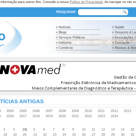
a informação para outros fins. Consulte a nossa
Política de Privacidade
. Ao navegar no site es
PESQUISAR
» Notícias
» Saúde
» Blogs
» Desporto & L
» Serviços Públicos
» Associações C
» Indústria
» Educação
» Comércio
» Museus & Mo
TÍCIAS ANTIGAS
03
2004
2005
2006
2007
2008
2009
2010
2011
2012
2013
15
2016
2017
2018
2019
2020
2021
2022
2023
2024
2
3
[4]
5
6
7
8
9
10
11
12
13
14
15
18
19
20
21
22
23
24
25
26
27
28
29
30
31