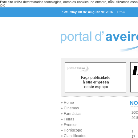
Este site utiliza determinadas tecnologias, como os cookies, no entanto, não utilizamos ess
OK
Saturday, 08 de August de 2026
12:54
NO
» Home
» Cinemas
20
» Farmácias
20
» Feiras
» Eventos
» Horóscopo
1
» Classificados
17