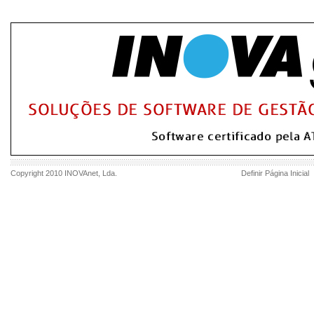
Copyright 2010
INOVAnet
, Lda.
Definir Página Inicial