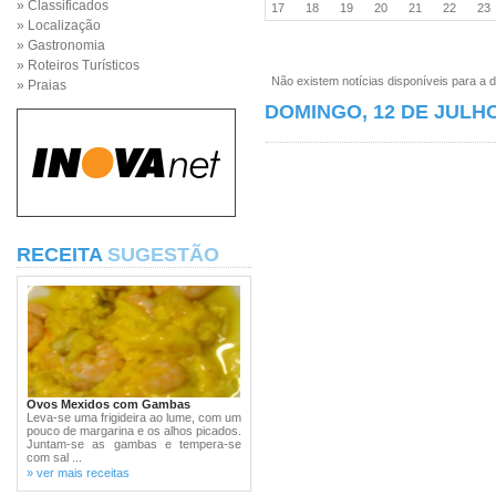
» Classificados
17
18
19
20
21
22
2
» Localização
» Gastronomia
» Roteiros Turísticos
Não existem notícias disponíveis para a d
» Praias
DOMINGO, 12 DE JULHO
RECEITA
SUGESTÃO
Ovos Mexidos com Gambas
Leva-se uma frigideira ao lume, com um
pouco de margarina e os alhos picados.
Juntam-se as gambas e tempera-se
com sal ...
» ver mais receitas