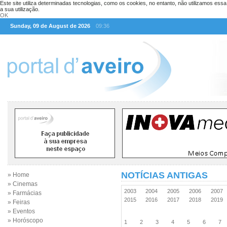
Este site utiliza determinadas tecnologias, como os cookies, no entanto, não utilizamos ess
a sua utilização.
OK
Sunday, 09 de August de 2026
09:36
NOTÍCIAS ANTIGAS
» Home
» Cinemas
2003
2004
2005
2006
2007
» Farmácias
2015
2016
2017
2018
2019
» Feiras
» Eventos
» Horóscopo
1
2
3
4
5
6
7