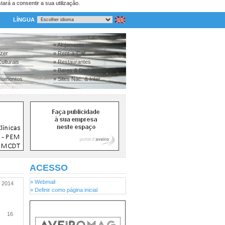
tará a consentir a sua utilização.
LÍNGUA
» Alojamento
azer
» Rent-a-Car
ulturais
» Restaurantes
» Bares & Discotecas
numentos
» Sites Nac. & Inter.
ACESSO
» Webmail
2014
» Definir como página inicial
16