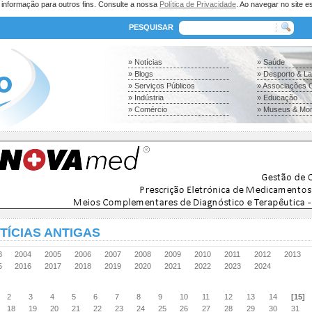
a informação para outros fins. Consulte a nossa
Política de Privacidade
. Ao navegar no site es
PESQUISAR
» Notícias
» Saúde
» Blogs
» Desporto & L
» Serviços Públicos
» Associações C
» Indústria
» Educação
» Comércio
» Museus & Mo
TÍCIAS ANTIGAS
03
2004
2005
2006
2007
2008
2009
2010
2011
2012
2013
15
2016
2017
2018
2019
2020
2021
2022
2023
2024
2
3
4
5
6
7
8
9
10
11
12
13
14
[15]
18
19
20
21
22
23
24
25
26
27
28
29
30
31