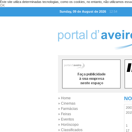
Este site utiliza determinadas tecnologias, como os cookies, no entanto, não utilizamos ess
OK
Sunday, 09 de August de 2026
12:54
NO
» Home
» Cinemas
20
» Farmácias
20
» Feiras
» Eventos
» Horóscopo
1
» Classificados
17