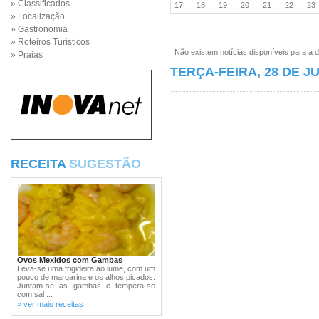
» Classificados
17
18
19
20
21
22
2
» Localização
» Gastronomia
» Roteiros Turísticos
Não existem notícias disponíveis para a d
» Praias
TERÇA-FEIRA, 28 DE J
RECEITA
SUGESTÃO
Ovos Mexidos com Gambas
Leva-se uma frigideira ao lume, com um
pouco de margarina e os alhos picados.
Juntam-se as gambas e tempera-se
com sal ...
» ver mais receitas