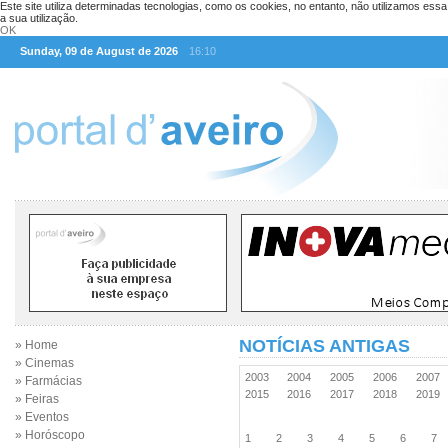
Este site utiliza determinadas tecnologias, como os cookies, no entanto, não utilizamos ess
a sua utilização.
OK
Sunday, 09 de August de 2026
16:10
NOTÍCIAS ANTIGAS
» Home
» Cinemas
2003
2004
2005
2006
2007
» Farmácias
2015
2016
2017
2018
2019
» Feiras
» Eventos
» Horóscopo
1
2
3
4
5
6
7