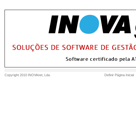
Copyright 2010
INOVAnet
, Lda.
Definir Página Inicial