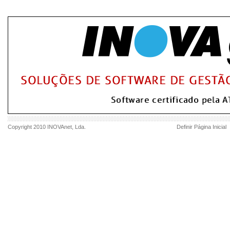
Copyright 2010
INOVAnet
, Lda.
Definir Página Inicial