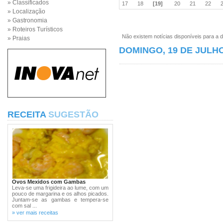
» Classificados
17
18
[19]
20
21
22
» Localização
» Gastronomia
» Roteiros Turísticos
Não existem notícias disponíveis para a d
» Praias
DOMINGO, 19 DE JULHO
RECEITA
SUGESTÃO
Ovos Mexidos com Gambas
Leva-se uma frigideira ao lume, com um
pouco de margarina e os alhos picados.
Juntam-se as gambas e tempera-se
com sal ...
» ver mais receitas