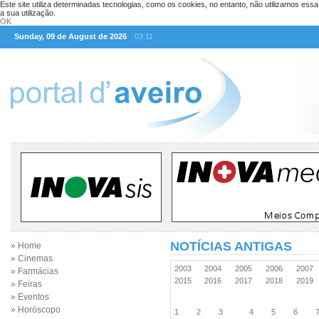
Este site utiliza determinadas tecnologias, como os cookies, no entanto, não utilizamos ess
a sua utilização.
OK
Sunday, 09 de August de 2026
03:11
NOTÍCIAS ANTIGAS
» Home
» Cinemas
2003
2004
2005
2006
2007
» Farmácias
2015
2016
2017
2018
2019
» Feiras
» Eventos
» Horóscopo
1
2
3
4
5
6