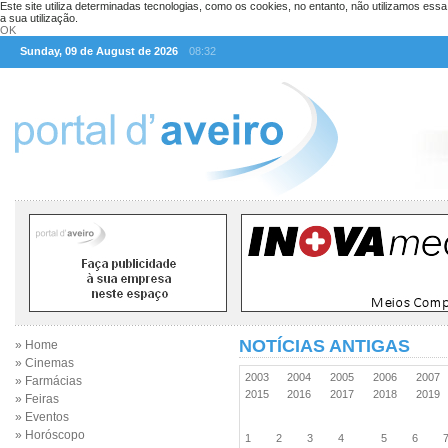
Este site utiliza determinadas tecnologias, como os cookies, no entanto, não utilizamos ess
a sua utilização.
OK
Sunday, 09 de August de 2026
08:32
NOTÍCIAS ANTIGAS
» Home
» Cinemas
2003
2004
2005
2006
2007
» Farmácias
2015
2016
2017
2018
2019
» Feiras
» Eventos
» Horóscopo
1
2
3
4
5
6