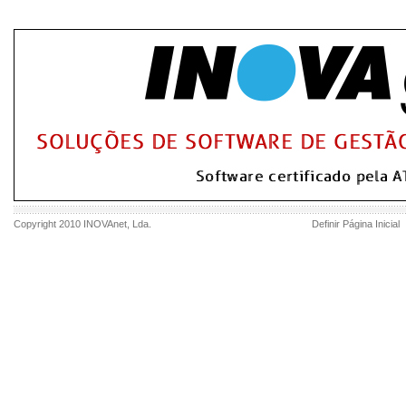
Copyright 2010
INOVAnet
, Lda.
Definir Página Inicial