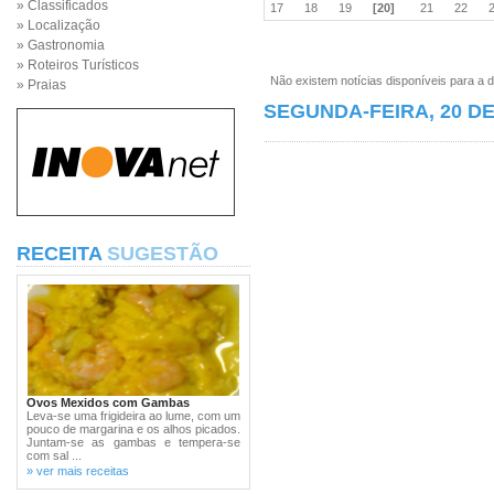
» Classificados
17
18
19
[20]
21
22
» Localização
» Gastronomia
» Roteiros Turísticos
Não existem notícias disponíveis para a d
» Praias
SEGUNDA-FEIRA, 20 DE
RECEITA
SUGESTÃO
Ovos Mexidos com Gambas
Leva-se uma frigideira ao lume, com um
pouco de margarina e os alhos picados.
Juntam-se as gambas e tempera-se
com sal ...
» ver mais receitas